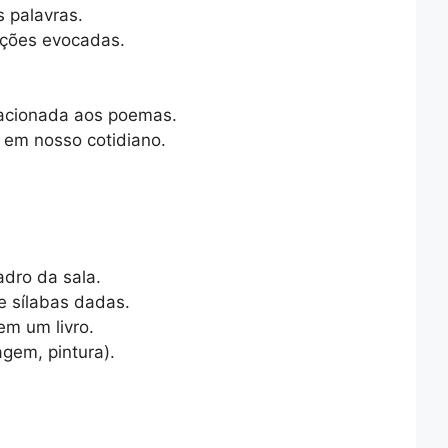
s palavras.
oções evocadas.
elacionada aos poemas.
a em nosso cotidiano.
dro da sala.
e sílabas dadas.
em um livro.
agem, pintura).