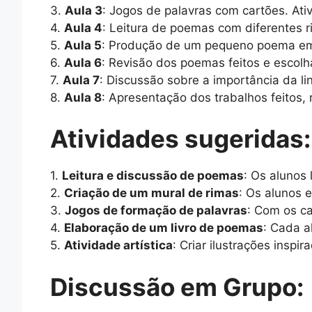
3.
Aula 3
: Jogos de palavras com cartões. Ati
4.
Aula 4
: Leitura de poemas com diferentes 
5.
Aula 5
: Produção de um pequeno poema em g
6.
Aula 6
: Revisão dos poemas feitos e escol
7.
Aula 7
: Discussão sobre a importância da l
8.
Aula 8
: Apresentação dos trabalhos feitos,
Atividades sugeridas:
1.
Leitura e discussão de poemas
: Os alunos
2.
Criação de um mural de rimas
: Os alunos 
3.
Jogos de formação de palavras
: Com os ca
4.
Elaboração de um livro de poemas
: Cada a
5.
Atividade artística
: Criar ilustrações inspi
Discussão em Grupo: