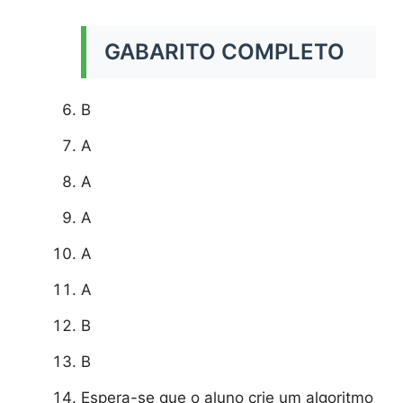
GABARITO COMPLETO
B
A
A
A
A
A
B
B
Espera-se que o aluno crie um algoritmo