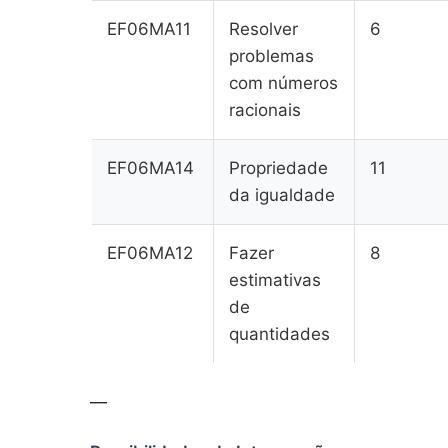
EF06MA11
Resolver
6
problemas
com números
racionais
EF06MA14
Propriedade
11
da igualdade
EF06MA12
Fazer
8
estimativas
de
quantidades
—