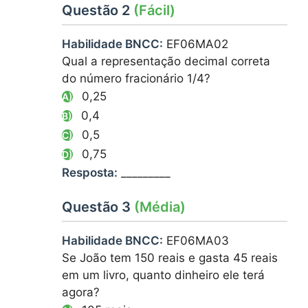
Questão 2
(Fácil)
Habilidade BNCC:
EF06MA02
Qual a representação decimal correta
do número fracionário 1/4?
0,25
A)
0,4
B)
0,5
C)
0,75
D)
Resposta:
_________
Questão 3
(Média)
Habilidade BNCC:
EF06MA03
Se João tem 150 reais e gasta 45 reais
em um livro, quanto dinheiro ele terá
agora?