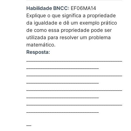
Habilidade BNCC:
EF06MA14
Explique o que significa a propriedade
da igualdade e dê um exemplo prático
de como essa propriedade pode ser
utilizada para resolver um problema
matemático.
Resposta:
_________________________________________
_______________________________
_________________________________________
_______________________________
_________________________________________
_______________________________
_________________________________________
_______________________________
—