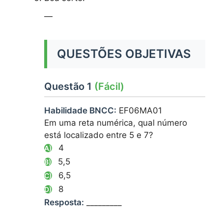
—
QUESTÕES OBJETIVAS
Questão 1
(Fácil)
Habilidade BNCC:
EF06MA01
Em uma reta numérica, qual número
está localizado entre 5 e 7?
4
A)
5,5
B)
6,5
C)
8
D)
Resposta:
_________