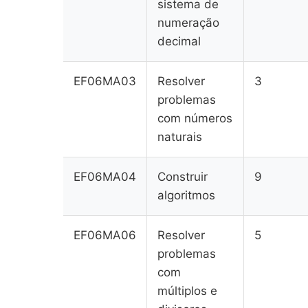
sistema de
numeração
decimal
EF06MA03
Resolver
3
problemas
com números
naturais
EF06MA04
Construir
9
algoritmos
EF06MA06
Resolver
5
problemas
com
múltiplos e