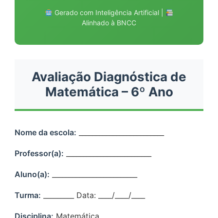
Gerado com Inteligência Artificial |
Alinhado à BNCC
Avaliação Diagnóstica de
Matemática – 6º Ano
Nome da escola:
_________________________
Professor(a):
_________________________
Aluno(a):
_________________________
Turma:
_________ Data: ____/____/____
Disciplina:
Matemática