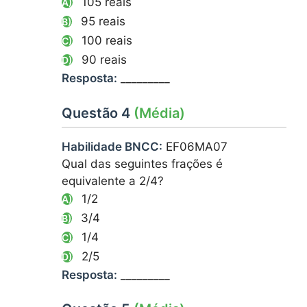
105 reais
A)
95 reais
B)
100 reais
C)
90 reais
D)
Resposta:
_________
Questão 4
(Média)
Habilidade BNCC:
EF06MA07
Qual das seguintes frações é
equivalente a 2/4?
1/2
A)
3/4
B)
1/4
C)
2/5
D)
Resposta:
_________