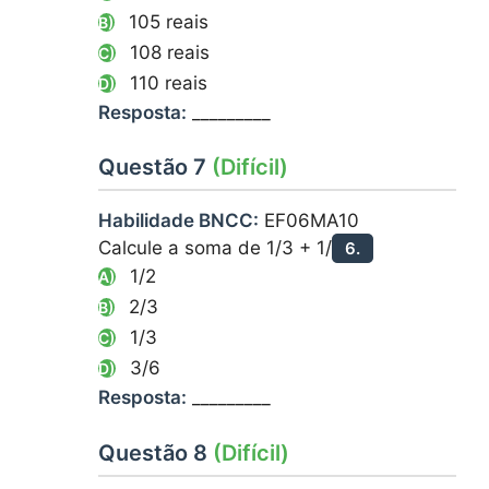
105 reais
B)
108 reais
C)
110 reais
D)
Resposta:
_________
Questão 7
(Difícil)
Habilidade BNCC:
EF06MA10
Calcule a soma de 1/3 + 1/
6.
1/2
A)
2/3
B)
1/3
C)
3/6
D)
Resposta:
_________
Questão 8
(Difícil)