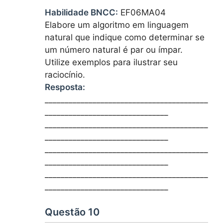
Habilidade BNCC:
EF06MA04
Elabore um algoritmo em linguagem
natural que indique como determinar se
um número natural é par ou ímpar.
Utilize exemplos para ilustrar seu
raciocínio.
Resposta:
_________________________________________
_______________________________
_________________________________________
_______________________________
_________________________________________
_______________________________
_________________________________________
_______________________________
Questão 10