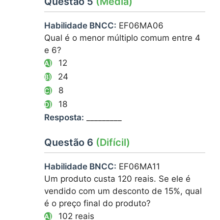
Questão 5
(Média)
Habilidade BNCC:
EF06MA06
Qual é o menor múltiplo comum entre 4
e 6?
12
A)
24
B)
8
C)
18
D)
Resposta:
_________
Questão 6
(Difícil)
Habilidade BNCC:
EF06MA11
Um produto custa 120 reais. Se ele é
vendido com um desconto de 15%, qual
é o preço final do produto?
102 reais
A)