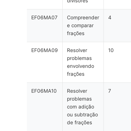
divisores
EF06MA07
Compreender
4
e comparar
frações
EF06MA09
Resolver
10
problemas
envolvendo
frações
EF06MA10
Resolver
7
problemas
com adição
ou subtração
de frações