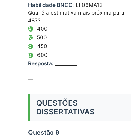
Habilidade BNCC:
EF06MA12
Qual é a estimativa mais próxima para
487?
400
A)
500
B)
450
C)
600
D)
Resposta:
_________
—
QUESTÕES
DISSERTATIVAS
Questão 9