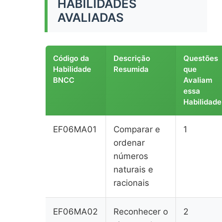
HABILIDADES
AVALIADAS
Código da
Descrição
Questões
Habilidade
Resumida
que
BNCC
Avaliam
essa
Habilidade
EF06MA01
Comparar e
1
ordenar
números
naturais e
racionais
EF06MA02
Reconhecer o
2