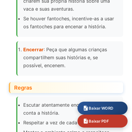
criarem sua própria história sobre uma
vaca e suas aventuras.
Se houver fantoches, incentive-as a usar
os fantoches para encenar a história.
Encerrar
: Peça que algumas crianças
compartilhem suas histórias e, se
possível, encenem.
Regras
Escutar atentamente enquanto o colega
Baixar WORD
conta a história.
Baixar PDF
Respeitar a vez de cada um para falar.