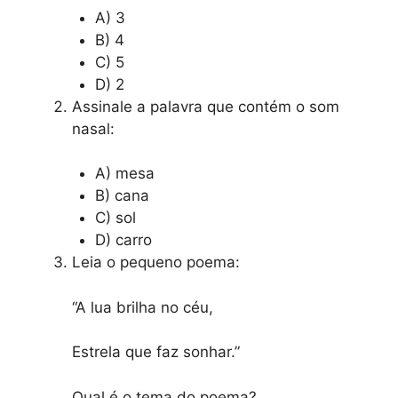
A) 3
B) 4
C) 5
D) 2
Assinale a palavra que contém o som
nasal:
A) mesa
B) cana
C) sol
D) carro
Leia o pequeno poema:
“A lua brilha no céu,
Estrela que faz sonhar.”
Qual é o tema do poema?