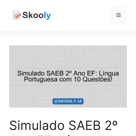
Pular
para
Menu
o
conteúdo
Simulado SAEB 2º