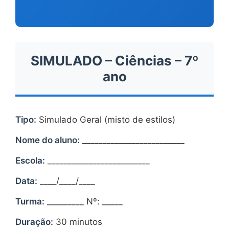
SIMULADO – Ciências – 7º
ano
Tipo:
Simulado Geral (misto de estilos)
Nome do aluno:
_________________________
Escola:
_________________________
Data:
____/____/____
Turma:
_________ Nº: _____
Duração:
30 minutos