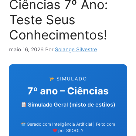
Ciências 7º Ano:
Teste Seus
Conhecimentos!
maio 16, 2026
Por
Solange Silvestre
SIMULADO
7º ano – Ciências
Simulado Geral (misto de estilos)
Gerado com Inteligência Artificial | Feito com
por SKOOLY