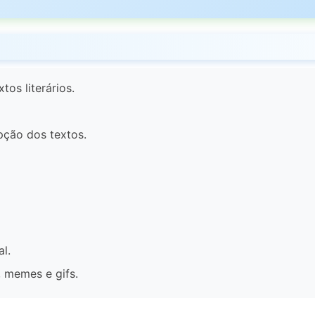
tos literários.
pção dos textos.
l.
, memes e gifs.