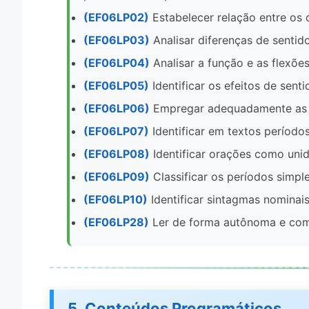
(EF06LP02)
Estabelecer relação entre os 
(EF06LP03)
Analisar diferenças de sentido
(EF06LP04)
Analisar a função e as flexõe
(EF06LP05)
Identificar os efeitos de sen
(EF06LP06)
Empregar adequadamente as r
(EF06LP07)
Identificar em textos período
(EF06LP08)
Identificar orações como unid
(EF06LP09)
Classificar os períodos simpl
(EF06LP10)
Identificar sintagmas nominais
(EF06LP28)
Ler de forma autônoma e comp
5. Conteúdos Programáticos