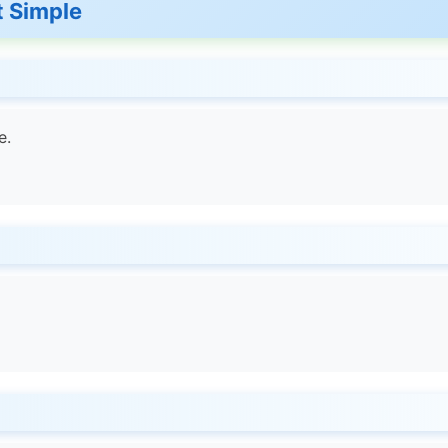
t Simple
e.