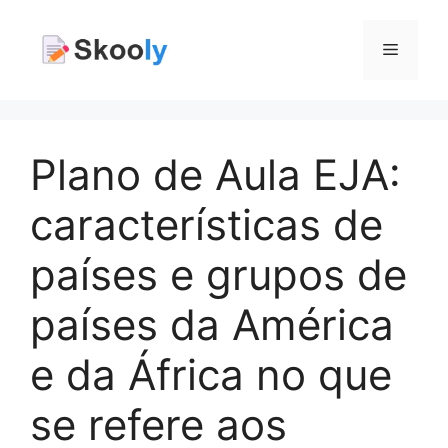
Pular
para
Menu
o
conteúdo
Plano de Aula EJA:
características de
países e grupos de
países da América
e da África no que
se refere aos