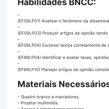
Habilidades BNCC:
–
(EF09LP01) Analisar o fenômeno da disseminaçã
–
(EF09LP03) Produzir artigos de opinião tendo
–
(EF09LP04) Escrever textos corretamente de 
–
(EF89LP04) Identificar e avaliar teses, opiniõ
–
(EF89LP10) Planejar artigos de opinião consid
Materiais Necessários
– Quadro branco e marcadores.
– Projetor multimídia.