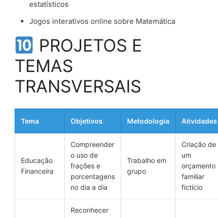
estatísticos
Jogos interativos online sobre Matemática
PROJETOS E
TEMAS
TRANSVERSAIS
Tema
Objetivos
Metodologia
Atividades
Compreender
Criação de
o uso de
um
Educação
Trabalho em
frações e
orçamento
Financeira
grupo
porcentagens
familiar
no dia a dia
fictício
Reconhecer