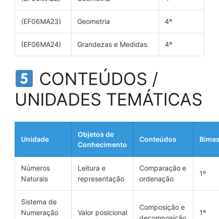
(EF06MA23)
Geometria
4º
(EF06MA24)
Grandezas e Medidas
4º
CONTEÚDOS /
UNIDADES TEMÁTICAS
Objetos de
Unidade
Conteúdos
Bimes
Conhecimento
Números
Leitura e
Comparação e
1º
Naturais
representação
ordenação
Sistema de
Composição e
Numeração
Valor posicional
1º
decomposição