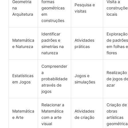
Geometria
formas
Visita a
Pesquisa e
na
geométricas
construçõe
visitas
Arquitetura
em
locais
construções
Identificar
Exploração
Matemática
padrões e
Atividades
de padrões
e Natureza
simetrias na
práticas
em folhas e
natureza
flores
Compreender
a
Realização
Estatísticas
Jogos e
probabilidade
de jogos d
em Jogos
simulações
através de
azar
jogos
Relacionar a
Criação de
Matemática
Matemática
Atividades
obras
e Arte
com a arte
de criação
artísticas
visual
geométrica