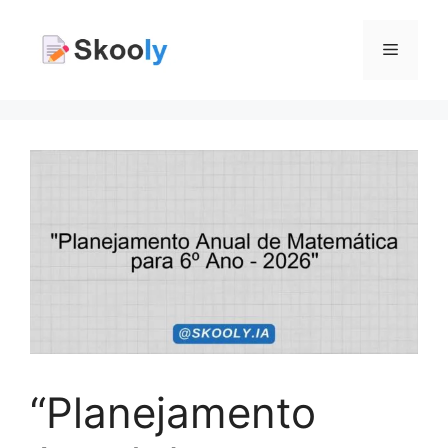
Pular
para
Menu
o
conteúdo
“Planejamento