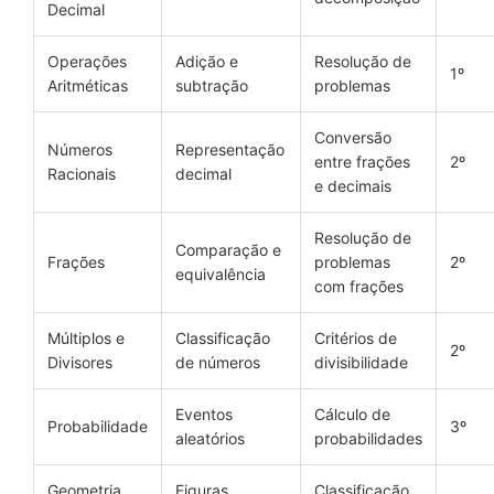
Decimal
Operações
Adição e
Resolução de
1º
Aritméticas
subtração
problemas
Conversão
Números
Representação
entre frações
2º
Racionais
decimal
e decimais
Resolução de
Comparação e
Frações
problemas
2º
equivalência
com frações
Múltiplos e
Classificação
Critérios de
2º
Divisores
de números
divisibilidade
Eventos
Cálculo de
Probabilidade
3º
aleatórios
probabilidades
Geometria
Figuras
Classificação