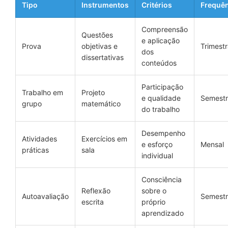
Tipo
Instrumentos
Critérios
Frequên
Compreensão
Questões
e aplicação
Prova
objetivas e
Trimestr
dos
dissertativas
conteúdos
Participação
Trabalho em
Projeto
e qualidade
Semestr
grupo
matemático
do trabalho
Desempenho
Atividades
Exercícios em
e esforço
Mensal
práticas
sala
individual
Consciência
Reflexão
sobre o
Autoavaliação
Semestr
escrita
próprio
aprendizado