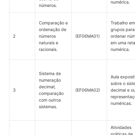
numérica.
números.
Comparação e
Trabalho em
ordenação de
grupos para
2
números
(EF06MA01)
ordenar nú
naturais e
em uma ret
racionais.
numérica.
Sistema de
Aula exposit
numeração
sobre o sis
decimal;
3
(EF06MA02)
decimal e ou
comparação
representaç
com outros
numéricas.
sistemas.
Atividades
práticas de