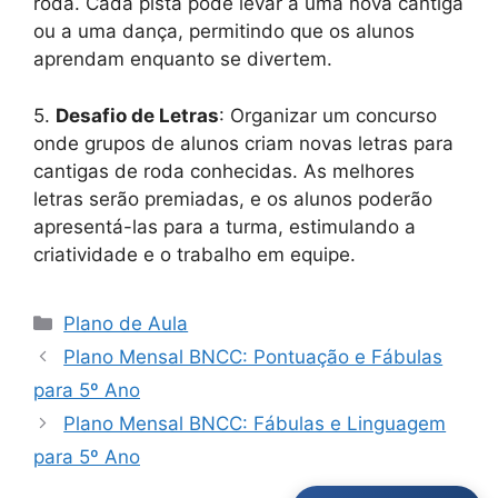
roda. Cada pista pode levar a uma nova cantiga
ou a uma dança, permitindo que os alunos
aprendam enquanto se divertem.
5.
Desafio de Letras
: Organizar um concurso
onde grupos de alunos criam novas letras para
cantigas de roda conhecidas. As melhores
letras serão premiadas, e os alunos poderão
apresentá-las para a turma, estimulando a
criatividade e o trabalho em equipe.
Categorias
Plano de Aula
Plano Mensal BNCC: Pontuação e Fábulas
para 5º Ano
Plano Mensal BNCC: Fábulas e Linguagem
para 5º Ano