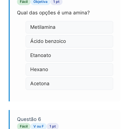
Fácil
Objetiva
1 pt
Qual das opções é uma amina?
Metilamina
Ácido benzoico
Etanoato
Hexano
Acetona
Questão 6
Fácil
V ou F
1 pt