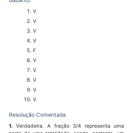
Gabarito
V
V
V
V
F
V
V
V
V
V
Resolução Comentada
1.
Verdadeira. A fração 3/4 representa uma