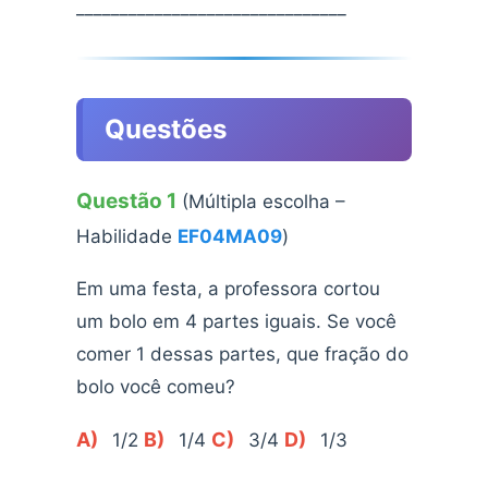
_______________________________
Questões
Questão 1
(Múltipla escolha –
Habilidade
EF04MA09
)
Em uma festa, a professora cortou
um bolo em 4 partes iguais. Se você
comer 1 dessas partes, que fração do
bolo você comeu?
A)
B)
C)
D)
1/2
1/4
3/4
1/3