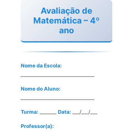
Avaliação de
Matemática – 4º
ano
Nome da Escola:
_______________________________
Nome do Aluno:
_______________________________
Turma:
_______
Data:
___/___/___
Professor(a):