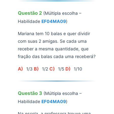
Questão 2
(Múltipla escolha –
Habilidade
EF04MA09
)
Mariana tem 10 balas e quer dividir
com suas 2 amigas. Se cada uma
receber a mesma quantidade, que
fração das balas cada uma receberá?
A)
B)
C)
D)
1/3
1/2
1/5
1/10
Questão 3
(Múltipla escolha –
Habilidade
EF04MA09
)
Na escola, a professora trouxe uma