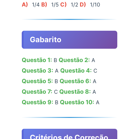
A)
B)
C)
D)
1/4
1/5
1/2
1/10
Gabarito
Questão 1:
Questão 2:
B
A
Questão 3:
Questão 4:
A
C
Questão 5:
Questão 6:
B
A
Questão 7:
Questão 8:
C
A
Questão 9:
Questão 10:
B
A
Critérios de Correção