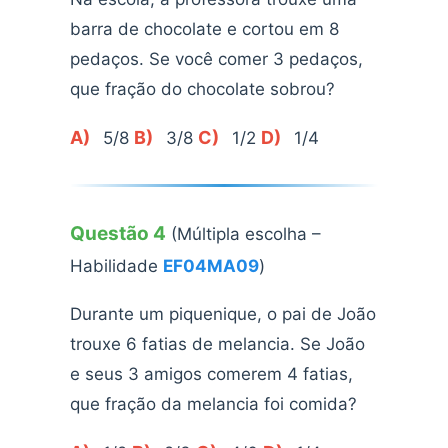
barra de chocolate e cortou em 8
pedaços. Se você comer 3 pedaços,
que fração do chocolate sobrou?
A)
B)
C)
D)
5/8
3/8
1/2
1/4
Questão 4
(Múltipla escolha –
Habilidade
EF04MA09
)
Durante um piquenique, o pai de João
trouxe 6 fatias de melancia. Se João
e seus 3 amigos comerem 4 fatias,
que fração da melancia foi comida?