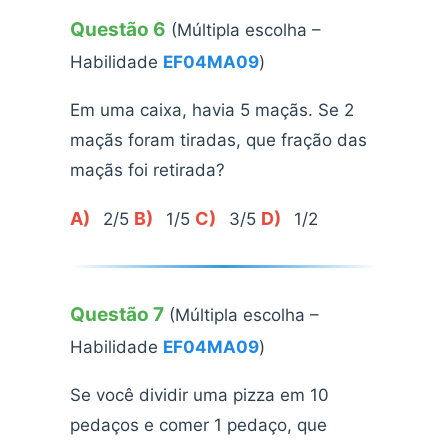
Questão 6
(Múltipla escolha –
Habilidade
EF04MA09
)
Em uma caixa, havia 5 maçãs. Se 2
maçãs foram tiradas, que fração das
maçãs foi retirada?
A)
B)
C)
D)
2/5
1/5
3/5
1/2
Questão 7
(Múltipla escolha –
Habilidade
EF04MA09
)
Se você dividir uma pizza em 10
pedaços e comer 1 pedaço, que