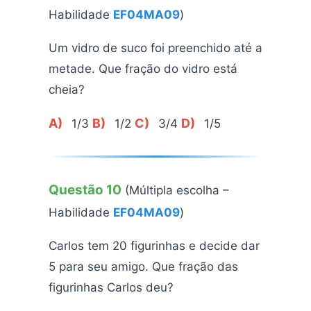
Habilidade
EF04MA09
)
Um vidro de suco foi preenchido até a
metade. Que fração do vidro está
cheia?
A)
B)
C)
D)
1/3
1/2
3/4
1/5
Questão 10
(Múltipla escolha –
Habilidade
EF04MA09
)
Carlos tem 20 figurinhas e decide dar
5 para seu amigo. Que fração das
figurinhas Carlos deu?