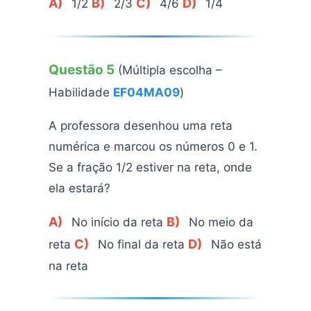
A)
B)
C)
D)
1/2
2/3
4/6
1/4
Questão 5
(Múltipla escolha –
Habilidade
EF04MA09
)
A professora desenhou uma reta
numérica e marcou os números 0 e 1.
Se a fração 1/2 estiver na reta, onde
ela estará?
A)
B)
No início da reta
No meio da
C)
D)
reta
No final da reta
Não está
na reta