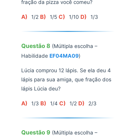
fração da pizza você comeu?
A)
B)
C)
D)
1/2
1/5
1/10
1/3
Questão 8
(Múltipla escolha –
Habilidade
EF04MA09
)
Lúcia comprou 12 lápis. Se ela deu 4
lápis para sua amiga, que fração dos
lápis Lúcia deu?
A)
B)
C)
D)
1/3
1/4
1/2
2/3
Questão 9
(Múltipla escolha –