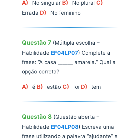
A)
B)
C)
No singular
No plural
D)
Errada
No feminino
Questão 7
(Múltipla escolha –
Habilidade
EF04LP07
) Complete a
frase: “A casa ______ amarela.” Qual a
opção correta?
A)
B)
C)
D)
é
estão
foi
tem
Questão 8
(Questão aberta –
Habilidade
EF04LP08
) Escreva uma
frase utilizando a palavra “ajudante” e