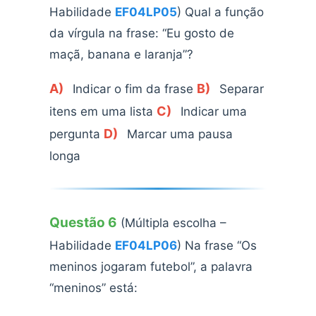
Habilidade
EF04LP05
) Qual a função
da vírgula na frase: “Eu gosto de
maçã, banana e laranja”?
A)
B)
Indicar o fim da frase
Separar
C)
itens em uma lista
Indicar uma
D)
pergunta
Marcar uma pausa
longa
Questão 6
(Múltipla escolha –
Habilidade
EF04LP06
) Na frase “Os
meninos jogaram futebol”, a palavra
“meninos” está: