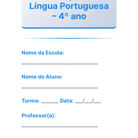
Língua Portuguesa
– 4º ano
Nome da Escola:
_______________________________
Nome do Aluno:
_______________________________
Turma:
_______
Data:
___/___/___
Professor(a):
_______________________________