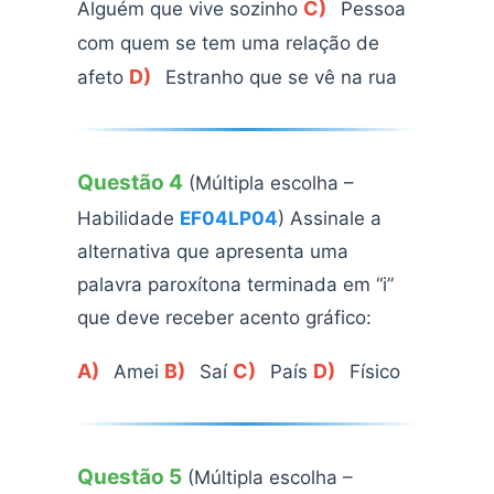
C)
Alguém que vive sozinho
Pessoa
com quem se tem uma relação de
D)
afeto
Estranho que se vê na rua
Questão 4
(Múltipla escolha –
Habilidade
EF04LP04
) Assinale a
alternativa que apresenta uma
palavra paroxítona terminada em “i”
que deve receber acento gráfico:
A)
B)
C)
D)
Amei
Saí
País
Físico
Questão 5
(Múltipla escolha –