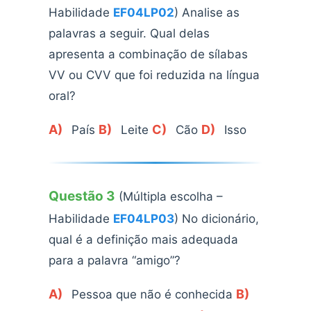
Habilidade
EF04LP02
) Analise as
palavras a seguir. Qual delas
apresenta a combinação de sílabas
VV ou CVV que foi reduzida na língua
oral?
A)
B)
C)
D)
País
Leite
Cão
Isso
Questão 3
(Múltipla escolha –
Habilidade
EF04LP03
) No dicionário,
qual é a definição mais adequada
para a palavra “amigo”?
A)
B)
Pessoa que não é conhecida