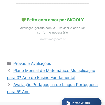
Feito com amor por SKOOLY
Avaliação gerada com IA – Revisar e adequar
conforme necessário
www.skooly.com.br
Categorias
Provas e Avaliações
Plano Mensal de Matemática: Multiplicação
para 3º Ano do Ensino Fundamental
Avaliação Pedagógica de Língua Portuguesa
para 5º Ano
Baixar WORD