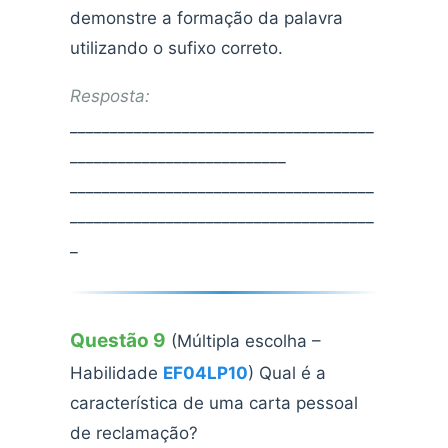
demonstre a formação da palavra
utilizando o sufixo correto.
Resposta:
______________________________________
___________________________
______________________________________
______________________________________
_
Questão 9
(Múltipla escolha –
Habilidade
EF04LP10
) Qual é a
característica de uma carta pessoal
de reclamação?