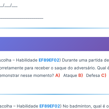
_/___/___
______________________
scolha – Habilidade
EF89EF02
) Durante uma partida de
corretamente para receber o saque do adversário. Qual é
A)
B)
C)
 demonstrar nesse momento?
Ataque
Defesa
escolha – Habilidade
EF89EF02
) No badminton, qual é o