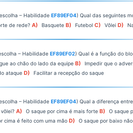
 escolha – Habilidade
EF89EF04
) Qual das seguintes m
A)
B)
C)
D)
orte de rede?
Basquete
Futebol
Vôlei
Na
escolha – Habilidade
EF89EF02
) Qual é a função do bl
B)
egue ao chão do lado da equipe
Impedir que o adver
D)
do ataque
Facilitar a recepção do saque
 escolha – Habilidade
EF89EF04
) Qual a diferença entr
A)
B)
 vôlei?
O saque por cima é mais forte
O saque p
D)
r cima é feito com uma mão
O saque por baixo não 