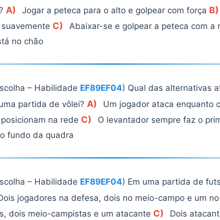
A)
B)
e?
Jogar a peteca para o alto e golpear com força
C)
r suavemente
Abaixar-se e golpear a peteca com a
stá no chão
escolha – Habilidade
EF89EF04
) Qual das alternativas 
A)
uma partida de vôlei?
Um jogador ataca enquanto 
C)
 posicionam na rede
O levantador sempre faz o pri
do fundo da quadra
escolha – Habilidade
EF89EF04
) Em uma partida de futs
ois jogadores na defesa, dois no meio-campo e um n
C)
es, dois meio-campistas e um atacante
Dois atacant