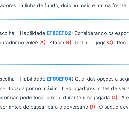
adores na linha de fundo, dois no meio e um na frente
escolha – Habilidade
EF89EF02
) Considerando os esport
A)
B)
C)
vantador no vôlei?
Atacar
Definir o jogo
Rece
escolha – Habilidade
EF89EF04
) Qual das opções a seg
ser tocada por no máximo três jogadores antes de ser 
C)
dor não pode tocar a rede durante uma jogada
A e
D)
ser antes de passar para o adversário
O saque deve 