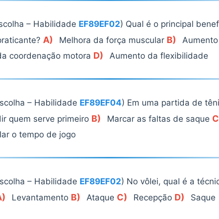
escolha – Habilidade
EF89EF02
) Qual é o principal bene
A)
B)
praticante?
Melhora da força muscular
Aumento 
D)
da coordenação motora
Aumento da flexibilidade
escolha – Habilidade
EF89EF04
) Em uma partida de têni
B)
C
ir quem serve primeiro
Marcar as faltas de saque
lar o tempo de jogo
escolha – Habilidade
EF89EF02
) No vôlei, qual é a téc
A)
B)
C)
D)
Levantamento
Ataque
Recepção
Saque