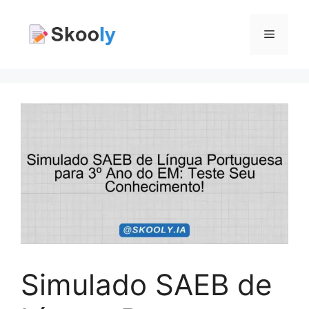
Pular
para
Menu
o
conteúdo
Simulado SAEB de