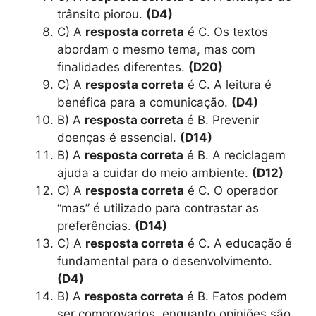
trânsito piorou.
(D4)
C) A
resposta correta
é C. Os textos
abordam o mesmo tema, mas com
finalidades diferentes.
(D20)
C) A
resposta correta
é C. A leitura é
benéfica para a comunicação.
(D4)
B) A
resposta correta
é B. Prevenir
doenças é essencial.
(D14)
B) A
resposta correta
é B. A reciclagem
ajuda a cuidar do meio ambiente.
(D12)
C) A
resposta correta
é C. O operador
“mas” é utilizado para contrastar as
preferências.
(D14)
C) A
resposta correta
é C. A educação é
fundamental para o desenvolvimento.
(D4)
B) A
resposta correta
é B. Fatos podem
ser comprovados, enquanto opiniões são