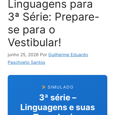
Linguagens para
3ª Série: Prepare-
se para o
Vestibular!
junho 25, 2026
Por
Guilherme Eduardo
Paschoeto Santos
SIMULADO
3ª série –
Linguagens e suas