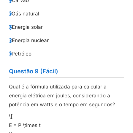
Carvão
A
Gás natural
B
Energia solar
C
Energia nuclear
D
Petróleo
E
Questão 9 (Fácil)
Qual é a fórmula utilizada para calcular a
energia elétrica em joules, considerando a
potência em watts e o tempo em segundos?
\[
E = P \times t