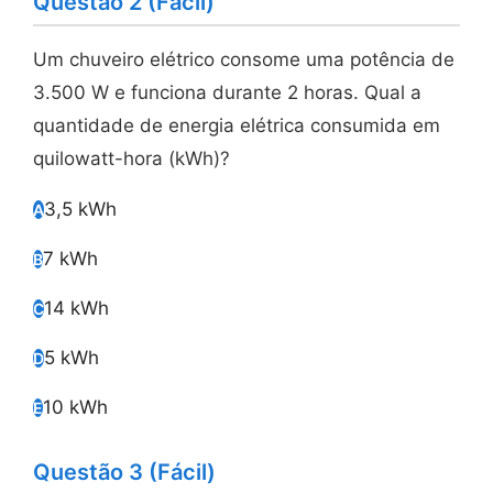
Questão 2 (Fácil)
Um chuveiro elétrico consome uma potência de
3.500 W e funciona durante 2 horas. Qual a
quantidade de energia elétrica consumida em
quilowatt-hora (kWh)?
3,5 kWh
A
7 kWh
B
14 kWh
C
5 kWh
D
10 kWh
E
Questão 3 (Fácil)