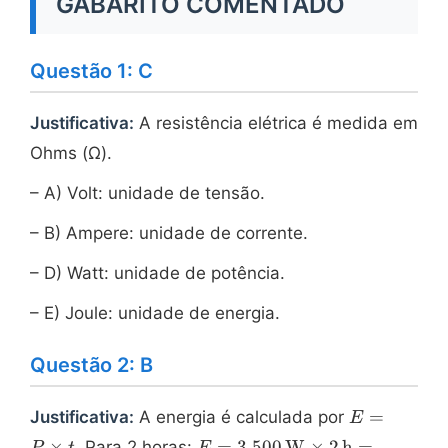
GABARITO COMENTADO
Questão 1: C
Justificativa:
A resistência elétrica é medida em
Ohms (Ω).
– A) Volt: unidade de tensão.
– B) Ampere: unidade de corrente.
– D) Watt: unidade de potência.
– E) Joule: unidade de energia.
Questão 2: B
E = P
=
Justificativa:
A energia é calculada por
E
\times
E = 3.500\,
×
=
3.500
W
×
2
h
=
. Para 2 horas: