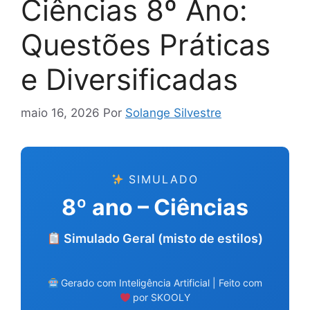
Ciências 8º Ano:
Questões Práticas
e Diversificadas
maio 16, 2026
Por
Solange Silvestre
SIMULADO
8º ano – Ciências
Simulado Geral (misto de estilos)
Gerado com Inteligência Artificial | Feito com
por SKOOLY