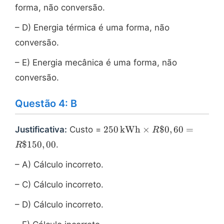
forma, não conversão.
– D) Energia térmica é uma forma, não
conversão.
– E) Energia mecânica é uma forma, não
conversão.
Questão 4: B
250\,
250
kWh
×
$0
,
60
=
Justificativa:
Custo =
R
\text{kWh}
$150
,
00
.
R
\times R\$
0,60 = R\$
– A) Cálculo incorreto.
150,00
– C) Cálculo incorreto.
– D) Cálculo incorreto.