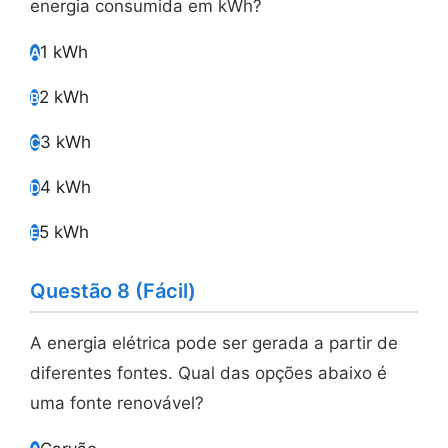
energia consumida em kWh?
1 kWh
A
2 kWh
B
3 kWh
C
4 kWh
D
5 kWh
E
Questão 8 (Fácil)
A energia elétrica pode ser gerada a partir de
diferentes fontes. Qual das opções abaixo é
uma fonte renovável?