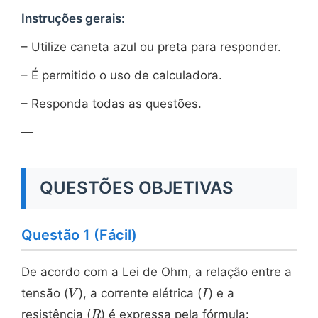
Instruções gerais:
– Utilize caneta azul ou preta para responder.
– É permitido o uso de calculadora.
– Responda todas as questões.
—
QUESTÕES OBJETIVAS
Questão 1 (Fácil)
De acordo com a Lei de Ohm, a relação entre a
V
I
tensão (
), a corrente elétrica (
) e a
V
I
R
resistência (
) é expressa pela fórmula:
R