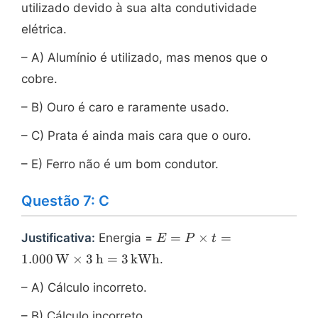
utilizado devido à sua alta condutividade
elétrica.
– A) Alumínio é utilizado, mas menos que o
cobre.
– B) Ouro é caro e raramente usado.
– C) Prata é ainda mais cara que o ouro.
– E) Ferro não é um bom condutor.
Questão 7: C
E = P
=
×
=
Justificativa:
Energia =
E
P
t
\times t =
1.000
W
×
3
h
=
3
kWh
.
1.000\,
\text{W}
– A) Cálculo incorreto.
\times 3\,
\text{h} =
– B) Cálculo incorreto.