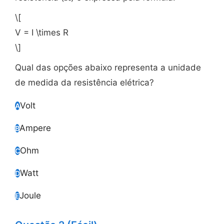
\[
V = I \times R
\]
Qual das opções abaixo representa a unidade
de medida da resistência elétrica?
Volt
A
Ampere
B
Ohm
C
Watt
D
Joule
E