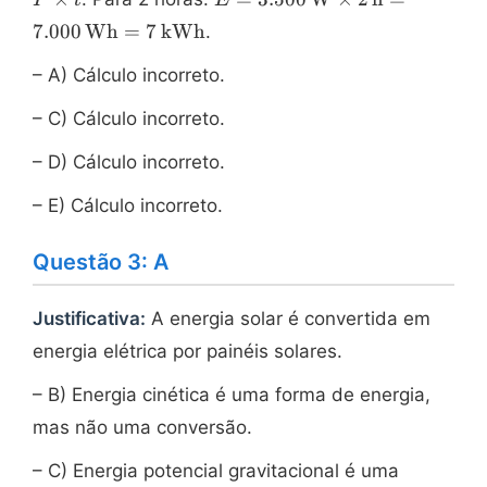
P
t
E
t
\text{W}
7.000
Wh
=
7
kWh
.
\times 2\,
\text{h} =
– A) Cálculo incorreto.
7.000\,
\text{Wh}
– C) Cálculo incorreto.
= 7\,
\text{kWh}
– D) Cálculo incorreto.
– E) Cálculo incorreto.
Questão 3: A
Justificativa:
A energia solar é convertida em
energia elétrica por painéis solares.
– B) Energia cinética é uma forma de energia,
mas não uma conversão.
– C) Energia potencial gravitacional é uma