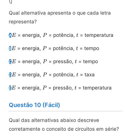
\]
Qual alternativa apresenta o que cada letra
representa?
E
P
t
= energia,
= potência,
= temperatura
A
E
P
t
E
P
t
= energia,
= potência,
= tempo
B
E
P
t
E
P
t
= energia,
= pressão,
= tempo
C
E
P
t
E
P
t
= energia,
= potência,
= taxa
D
E
P
t
E
P
t
= energia,
= pressão,
= temperatura
E
E
P
t
Questão 10 (Fácil)
Qual das alternativas abaixo descreve
corretamente o conceito de circuitos em série?