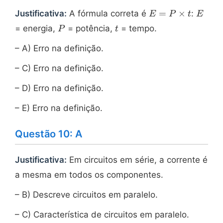
E = P
E
=
×
Justificativa:
A fórmula correta é
:
E
P
t
E
\times
P
t
= energia,
= potência,
= tempo.
P
t
t
– A) Erro na definição.
– C) Erro na definição.
– D) Erro na definição.
– E) Erro na definição.
Questão 10: A
Justificativa:
Em circuitos em série, a corrente é
a mesma em todos os componentes.
– B) Descreve circuitos em paralelo.
– C) Característica de circuitos em paralelo.