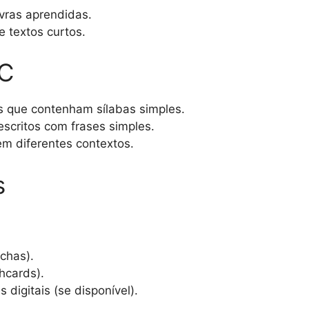
avras aprendidas.
e textos curtos.
CC
as que contenham sílabas simples.
escritos com frases simples.
em diferentes contextos.
s
achas).
hcards).
digitais (se disponível).