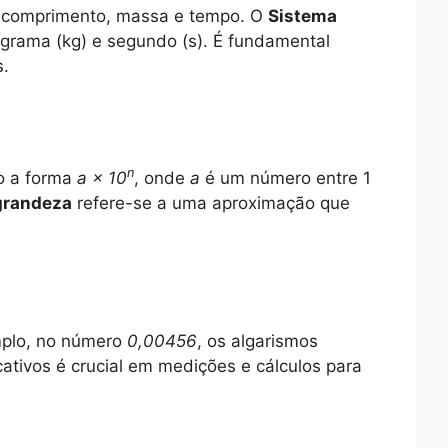
o comprimento, massa e tempo. O
Sistema
grama (kg) e segundo (s). É fundamental
s.
n
o a forma
a × 10
, onde
a
é um número entre 1
grandeza
refere-se a uma aproximação que
mplo, no número
0,00456
, os algarismos
icativos é crucial em medições e cálculos para