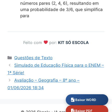
números pares (2, 4, 6), resultando em
uma probabilidade de 3/6, que simplifica
para
Feito com
por:
KIT SÓ ESCOLA
Categorias
Questões de Texto
Simulado de Educação Física para o ENEM –
1ª Série!
Avaliação – Geografia – 8º ano –
01/06/2026 18:34
Baixar WORD
Baixar PDF
© 2026 Skooly - IA para professores