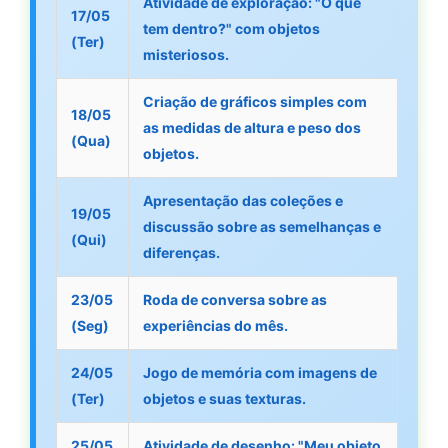
Atividade de exploração: "O que
17/05
tem dentro?" com objetos
(Ter)
misteriosos.
Criação de gráficos simples com
18/05
as medidas de altura e peso dos
(Qua)
objetos.
Apresentação das coleções e
19/05
discussão sobre as semelhanças e
(Qui)
diferenças.
23/05
Roda de conversa sobre as
(Seg)
experiências do mês.
24/05
Jogo de memória com imagens de
(Ter)
objetos e suas texturas.
25/05
Atividade de desenho: "Meu objeto