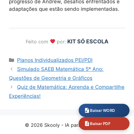
progresso de Andrew, desafios enfrentados e
adaptações que estão sendo implementadas.
KIT SÓ ESCOLA
Feito com
por:
Categorias
Planos Individualizados PEI/PDI
Simulado SAEB Matemática 5º Ano:
Questões de Geometria e Gráficos
Quiz de Matemática: Aprenda e Compartilhe
Experiências!
Baixar WORD
Baixar PDF
© 2026 Skooly - IA para professores