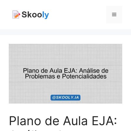
Pular
para
Menu
o
conteúdo
Plano de Aula EJA: