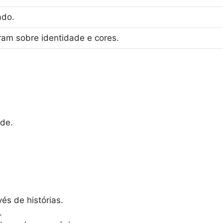
ado.
ram sobre identidade e cores.
ade.
és de histórias.
.