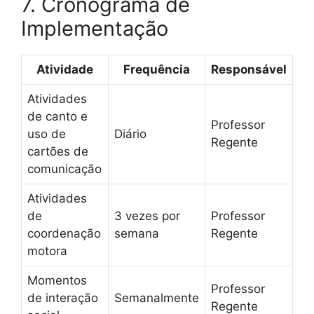
7. Cronograma de
Implementação
Atividade
Frequência
Responsável
Atividades
de canto e
Professor
uso de
Diário
Regente
cartões de
comunicação
Atividades
de
3 vezes por
Professor
coordenação
semana
Regente
motora
Momentos
Professor
de interação
Semanalmente
Regente