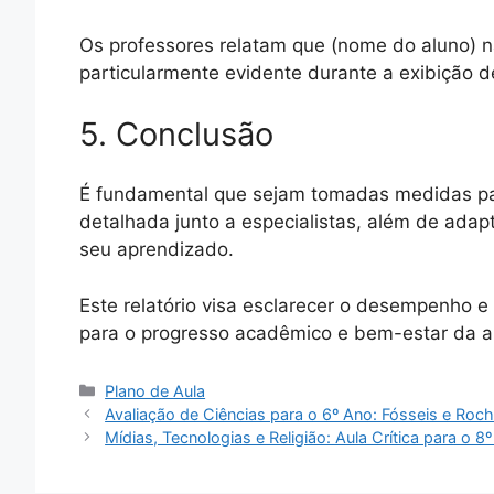
Os professores relatam que (nome do aluno) 
particularmente evidente durante a exibição 
5. Conclusão
É fundamental que sejam tomadas medidas par
detalhada junto a especialistas, além de adap
seu aprendizado.
Este relatório visa esclarecer o desempenho e
para o progresso acadêmico e bem-estar da a
Categorias
Plano de Aula
Avaliação de Ciências para o 6º Ano: Fósseis e Roc
Mídias, Tecnologias e Religião: Aula Crítica para o 8