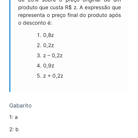
produto que custa R$ z. A expressão que
representa o preço final do produto após
o desconto é:
0,8z
0,2z
z – 0,2z
0,9z
z + 0,2z
Gabarito
1: a
2: b