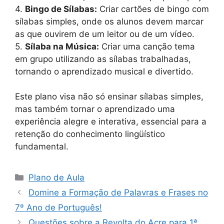
4.
Bingo de Sílabas:
Criar cartões de bingo com
sílabas simples, onde os alunos devem marcar
as que ouvirem de um leitor ou de um vídeo.
5.
Sílaba na Música:
Criar uma canção tema
em grupo utilizando as sílabas trabalhadas,
tornando o aprendizado musical e divertido.
Este plano visa não só ensinar sílabas simples,
mas também tornar o aprendizado uma
experiência alegre e interativa, essencial para a
retenção do conhecimento lingüístico
fundamental.
Categorias
Plano de Aula
Domine a Formação de Palavras e Frases no
7º Ano de Português!
Questões sobre a Revolta do Acre para 1ª