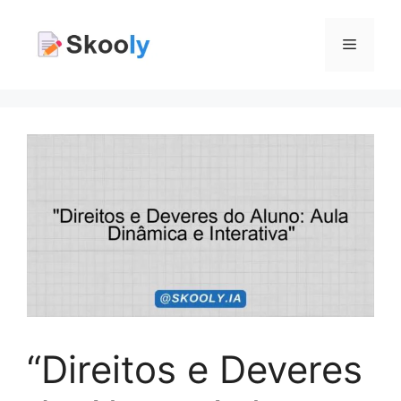
Pular
para
Menu
o
conteúdo
“Direitos e Deveres