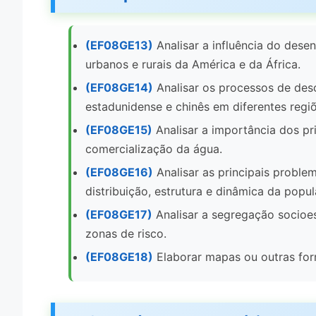
(EF08GE13)
Analisar a influência do dese
urbanos e rurais da América e da África.
(EF08GE14)
Analisar os processos de desc
estadunidense e chinês em diferentes regi
(EF08GE15)
Analisar a importância dos pri
comercialização da água.
(EF08GE16)
Analisar as principais proble
distribuição, estrutura e dinâmica da popu
(EF08GE17)
Analisar a segregação socioe
zonas de risco.
(EF08GE18)
Elaborar mapas ou outras form