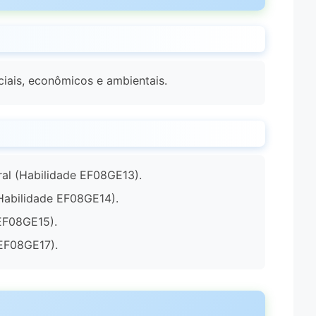
ciais, econômicos e ambientais.
ral (Habilidade EF08GE13).
Habilidade EF08GE14).
 EF08GE15).
 EF08GE17).