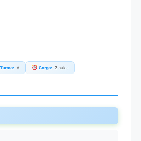
Turma:
A
Carga:
2 aulas