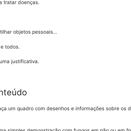
 tratar doenças.
tilhar objetos pessoais…
de todos.
ma justificativa.
onteúdo
aça um quadro com desenhos e informações sobre os di
 uma simples demonstração com fungos em pão ou em fr