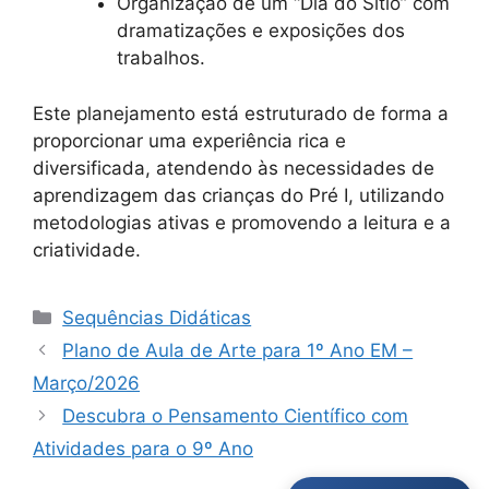
Organização de um “Dia do Sítio” com
dramatizações e exposições dos
trabalhos.
Este planejamento está estruturado de forma a
proporcionar uma experiência rica e
diversificada, atendendo às necessidades de
aprendizagem das crianças do Pré I, utilizando
metodologias ativas e promovendo a leitura e a
criatividade.
Categorias
Sequências Didáticas
Plano de Aula de Arte para 1º Ano EM –
Março/2026
Descubra o Pensamento Científico com
Atividades para o 9º Ano