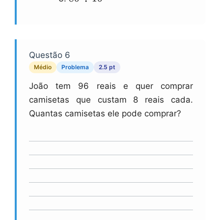
6
\\div
10
Questão 6
Médio
Problema
2.5 pt
João tem 96 reais e quer comprar
camisetas que custam 8 reais cada.
Quantas camisetas ele pode comprar?