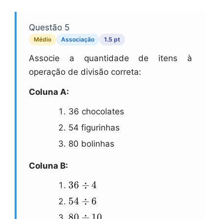
Questão 5
Médio
Associação
1.5 pt
Associe a quantidade de itens à
operação de divisão correta:
Coluna A:
36 chocolates
54 figurinhas
80 bolinhas
Coluna B:
36
36
÷
4
\\div
54
54
÷
6
4
\\div
80
80
÷
10