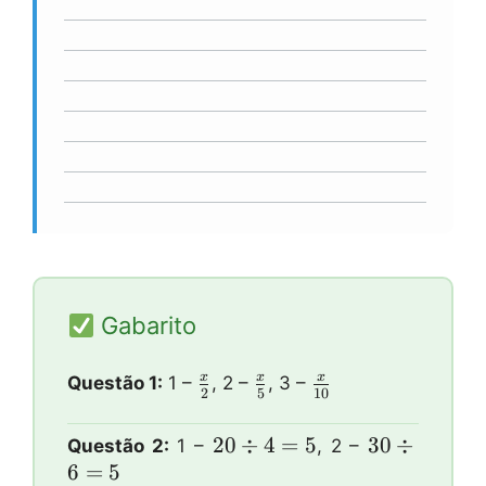
Gabarito
\\frac{x}
\\frac{x}
\\frac{x}
x
x
x
Questão 1:
1 –
, 2 –
, 3 –
2
5
10
{2}
{5}
{10}
20
20
÷
4
=
5
30
30
÷
Questão 2:
1 –
, 2 –
\\div
\\div
6
=
5