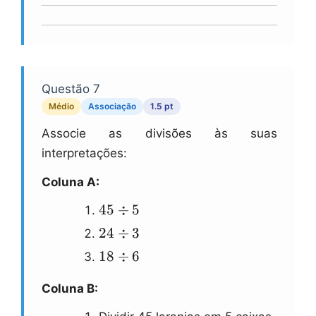
Questão 7
Médio
Associação
1.5 pt
Associe as divisões às suas
interpretações:
Coluna A:
45
45
÷
5
\\div
24
24
÷
3
5
\\div
18
18
÷
6
3
\\div
Coluna B:
6