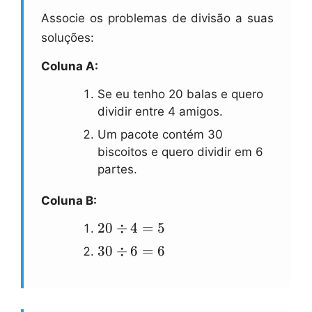
Associe os problemas de divisão a suas
soluções:
Coluna A:
Se eu tenho 20 balas e quero
dividir entre 4 amigos.
Um pacote contém 30
biscoitos e quero dividir em 6
partes.
Coluna B:
20
20
÷
4
=
5
\\div
30
30
÷
6
=
6
4 = 5
\\div
6 = 6