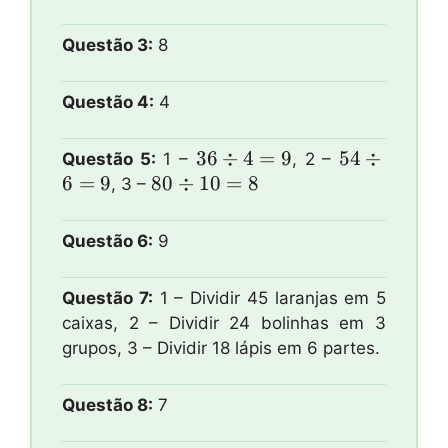
4 = 5
6 = 5
Questão 3:
8
Questão 4:
4
36
36
÷
4
=
9
54
54
÷
Questão 5:
1 –
, 2 –
\\div
\\div
6
=
9
80
80
÷
10
=
8
, 3 –
4 = 9
6 = 9
\\div
10 =
Questão 6:
9
8
Questão 7:
1 – Dividir 45 laranjas em 5
caixas, 2 – Dividir 24 bolinhas em 3
grupos, 3 – Dividir 18 lápis em 6 partes.
Questão 8:
7