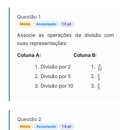
Questão 1
Médio
Associação
1.5 pt
Associe as operações de divisão com
suas representações:
Coluna A:
Coluna B:
\\frac{x}
x
Divisão por 2
10
{10}
\\frac{x}
x
Divisão por 5
2
{2}
\\frac{x}
x
Divisão por 10
5
{5}
Questão 2
Médio
Associação
1.5 pt