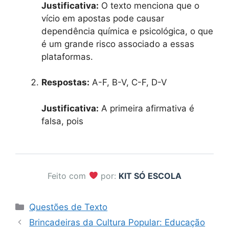
Justificativa:
O texto menciona que o
vício em apostas pode causar
dependência química e psicológica, o que
é um grande risco associado a essas
plataformas.
Respostas:
A-F, B-V, C-F, D-V
Justificativa:
A primeira afirmativa é
falsa, pois
Feito com
por:
KIT SÓ ESCOLA
Categorias
Questões de Texto
Brincadeiras da Cultura Popular: Educação