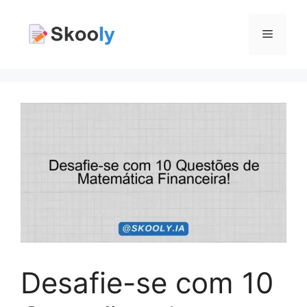
Pular
para
Menu
o
conteúdo
Desafie-se com 10