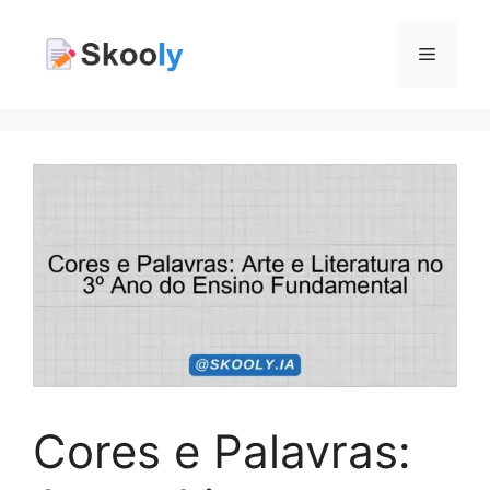
Pular
para
Menu
o
conteúdo
Cores e Palavras: