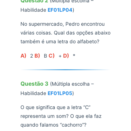
Questão 2
(Múltipla escolha –
Habilidade
EF01LP04
)
No supermercado, Pedro encontrou
várias coisas. Qual das opções abaixo
também é uma letra do alfabeto?
A)
B)
C)
D)
2
B
+
*
Questão 3
(Múltipla escolha –
Habilidade
EF01LP05
)
O que significa que a letra “C”
representa um som? O que ela faz
quando falamos “cachorro”?