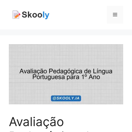
Pular
para
Menu
o
conteúdo
Avaliação