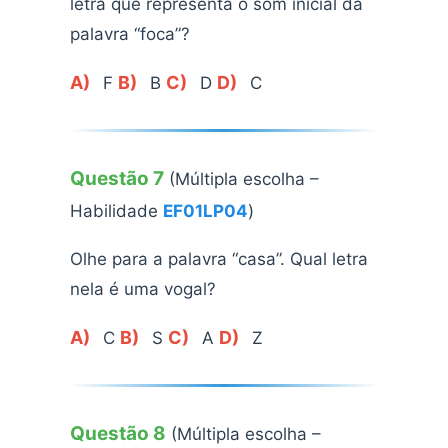
letra que representa o som inicial da
palavra “foca”?
A)
B)
C)
D)
F
B
D
C
Questão 7
(Múltipla escolha –
Habilidade
EF01LP04
)
Olhe para a palavra “casa”. Qual letra
nela é uma vogal?
A)
B)
C)
D)
C
S
A
Z
Questão 8
(Múltipla escolha –