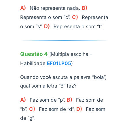
A)
B)
Não representa nada.
C)
Representa o som “c”.
Representa
D)
o som “s”.
Representa o som “t”.
Questão 4
(Múltipla escolha –
Habilidade
EF01LP05
)
Quando você escuta a palavra “bola”,
qual som a letra “B” faz?
A)
B)
Faz som de “p”.
Faz som de
C)
D)
“b”.
Faz som de “d”.
Faz som
de “g”.