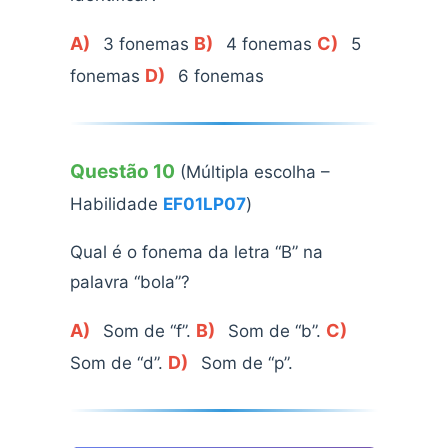
A)
B)
C)
3 fonemas
4 fonemas
5
D)
fonemas
6 fonemas
Questão 10
(Múltipla escolha –
Habilidade
EF01LP07
)
Qual é o fonema da letra “B” na
palavra “bola”?
A)
B)
C)
Som de “f”.
Som de “b”.
D)
Som de “d”.
Som de “p”.