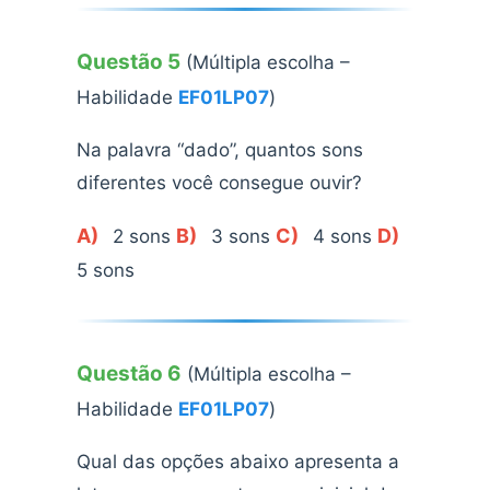
Questão 5
(Múltipla escolha –
Habilidade
EF01LP07
)
Na palavra “dado”, quantos sons
diferentes você consegue ouvir?
A)
B)
C)
D)
2 sons
3 sons
4 sons
5 sons
Questão 6
(Múltipla escolha –
Habilidade
EF01LP07
)
Qual das opções abaixo apresenta a