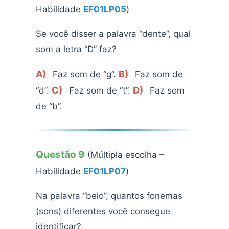
Habilidade
EF01LP05
)
Se você disser a palavra “dente”, qual
som a letra “D” faz?
A)
B)
Faz som de “g”.
Faz som de
C)
D)
“d”.
Faz som de “t”.
Faz som
de “b”.
Questão 9
(Múltipla escolha –
Habilidade
EF01LP07
)
Na palavra “belo”, quantos fonemas
(sons) diferentes você consegue
identificar?