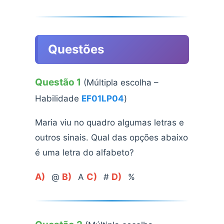
Questões
Questão 1
(Múltipla escolha –
Habilidade
EF01LP04
)
Maria viu no quadro algumas letras e
outros sinais. Qual das opções abaixo
é uma letra do alfabeto?
A)
B)
C)
D)
@
A
#
%