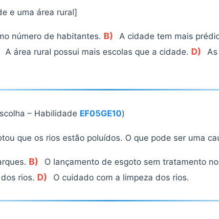
e e uma área rural]
B)
o número de habitantes.
A cidade tem mais prédi
D)
A área rural possui mais escolas que a cidade.
As
escolha – Habilidade
EF05GE10
)
tou que os rios estão poluídos. O que pode ser uma ca
B)
arques.
O lançamento de esgoto sem tratamento nos
D)
dos rios.
O cuidado com a limpeza dos rios.