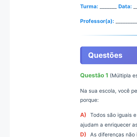
Turma:
_______
Data:
__
Professor(a):
_________
Questões
Questão 1
(Múltipla e
Na sua escola, você pe
porque:
A)
Todos são iguais e
ajudam a enriquecer a
D)
As diferenças não 