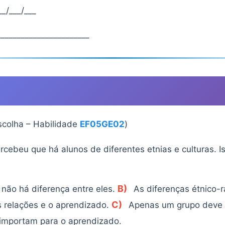
_/___/___
______________________
scolha – Habilidade
EF05GE02
)
rcebeu que há alunos de diferentes etnias e culturas. I
B)
 não há diferença entre eles.
As diferenças étnico-ra
C)
s relações e o aprendizado.
Apenas um grupo deve s
importam para o aprendizado.