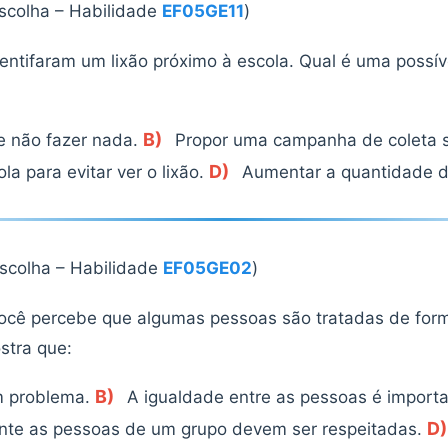
escolha – Habilidade
EF05GE11
)
entifaram um lixão próximo à escola. Qual é uma possív
B)
 e não fazer nada.
Propor uma campanha de coleta se
D)
la para evitar ver o lixão.
Aumentar a quantidade de 
escolha – Habilidade
EF05GE02
)
cê percebe que algumas pessoas são tratadas de form
stra que:
B)
m problema.
A igualdade entre as pessoas é importa
D)
te as pessoas de um grupo devem ser respeitadas.