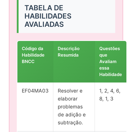
TABELA DE
HABILIDADES
AVALIADAS
Código da
Descrição
Questões
Habilidade
Resumida
que
BNCC
Avaliam
essa
Habilidade
EF04MA03
Resolver e
1, 2, 4, 6,
elaborar
8, 1, 3
problemas
de adição e
subtração.