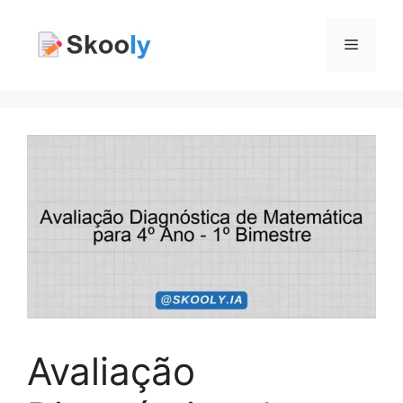
Pular
para
Menu
o
conteúdo
Avaliação