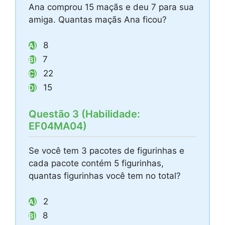
Ana comprou 15 maçãs e deu 7 para sua
amiga. Quantas maçãs Ana ficou?
8
A)
7
B)
22
C)
15
D)
Questão 3 (Habilidade:
EF04MA04)
Se você tem 3 pacotes de figurinhas e
cada pacote contém 5 figurinhas,
quantas figurinhas você tem no total?
2
A)
8
B)