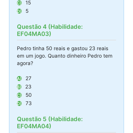
15
C)
5
D)
Questão 4 (Habilidade:
EF04MA03)
Pedro tinha 50 reais e gastou 23 reais
em um jogo. Quanto dinheiro Pedro tem
agora?
27
A)
23
B)
50
C)
73
D)
Questão 5 (Habilidade:
EF04MA04)