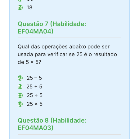
18
D)
Questão 7 (Habilidade:
EF04MA04)
Qual das operações abaixo pode ser
usada para verificar se 25 é o resultado
de 5 x 5?
25 – 5
A)
25 + 5
B)
25 ÷ 5
C)
25 x 5
D)
Questão 8 (Habilidade:
EF04MA03)