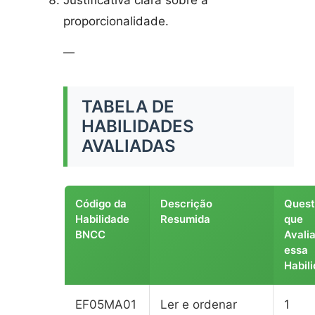
Justificativa clara sobre a
proporcionalidade.
—
TABELA DE
HABILIDADES
AVALIADAS
Código da
Descrição
Quest
Habilidade
Resumida
que
BNCC
Avali
essa
Habil
EF05MA01
Ler e ordenar
1