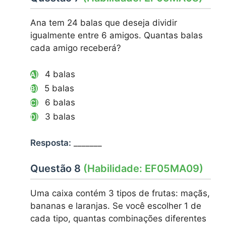
Ana tem 24 balas que deseja dividir
igualmente entre 6 amigos. Quantas balas
cada amigo receberá?
4 balas
A)
5 balas
B)
6 balas
C)
3 balas
D)
Resposta:
_______
Questão 8
(Habilidade: EF05MA09)
Uma caixa contém 3 tipos de frutas: maçãs,
bananas e laranjas. Se você escolher 1 de
cada tipo, quantas combinações diferentes