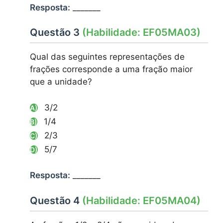
Resposta:
_______
Questão 3
(Habilidade: EF05MA03)
Qual das seguintes representações de
frações corresponde a uma fração maior
que a unidade?
3/2
A)
1/4
B)
2/3
C)
5/7
D)
Resposta:
_______
Questão 4
(Habilidade: EF05MA04)