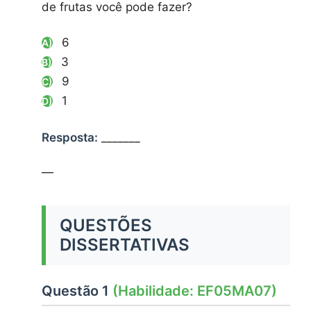
de frutas você pode fazer?
6
A)
3
B)
9
C)
1
D)
Resposta:
_______
—
QUESTÕES
DISSERTATIVAS
Questão 1
(Habilidade: EF05MA07)