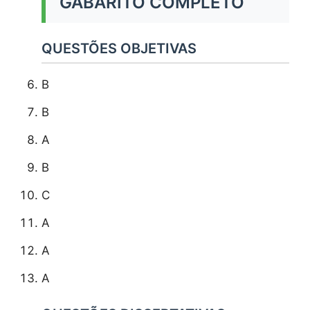
GABARITO COMPLETO
QUESTÕES OBJETIVAS
B
B
A
B
C
A
A
A