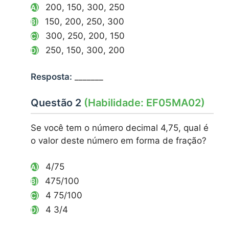
200, 150, 300, 250
A)
150, 200, 250, 300
B)
300, 250, 200, 150
C)
250, 150, 300, 200
D)
Resposta:
_______
Questão 2
(Habilidade: EF05MA02)
Se você tem o número decimal 4,75, qual é
o valor deste número em forma de fração?
4/75
A)
475/100
B)
4 75/100
C)
4 3/4
D)