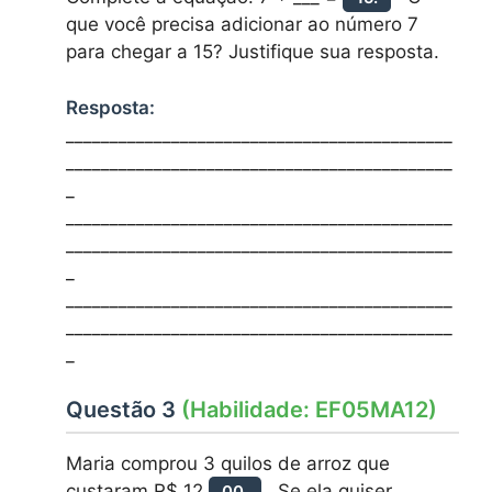
que você precisa adicionar ao número 7
para chegar a 15? Justifique sua resposta.
Resposta:
____________________________________________
____________________________________________
_
____________________________________________
____________________________________________
_
____________________________________________
____________________________________________
_
Questão 3
(Habilidade: EF05MA12)
Maria comprou 3 quilos de arroz que
custaram R$ 12,
Se ela quiser
00.