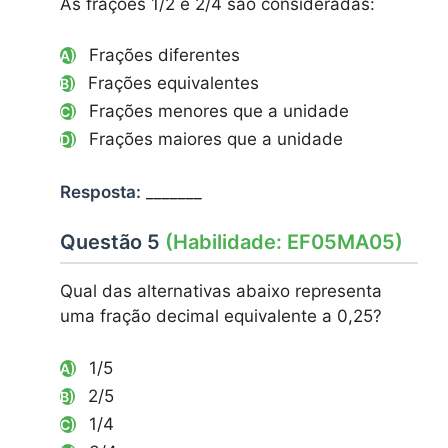
As frações 1/2 e 2/4 são consideradas:
Frações diferentes
A)
Frações equivalentes
B)
Frações menores que a unidade
C)
Frações maiores que a unidade
D)
Resposta:
_______
Questão 5
(Habilidade: EF05MA05)
Qual das alternativas abaixo representa
uma fração decimal equivalente a 0,25?
1/5
A)
2/5
B)
1/4
C)