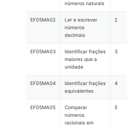
números naturais
EF05MA02
Ler e escrever
2
números
decimais
EF05MA03
Identificar frações
3
maiores que a
unidade
EF05MA04
Identificar frações
4
equivalentes
EF05MA05
Comparar
5
números
racionais em