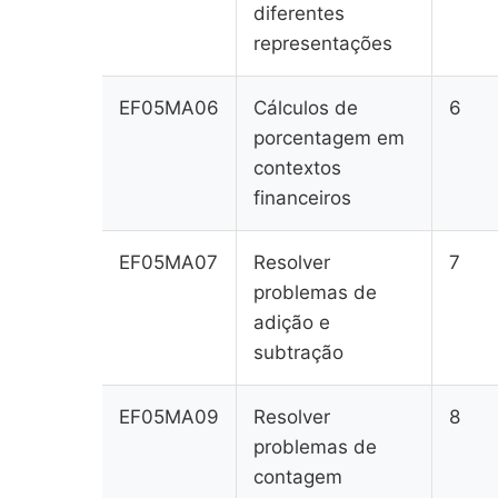
diferentes
representações
EF05MA06
Cálculos de
6
porcentagem em
contextos
financeiros
EF05MA07
Resolver
7
problemas de
adição e
subtração
EF05MA09
Resolver
8
problemas de
contagem