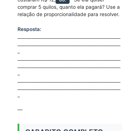
comprar 5 quilos, quanto ela pagará? Use a
relação de proporcionalidade para resolver.
Resposta:
____________________________________________
____________________________________________
_
____________________________________________
____________________________________________
_
____________________________________________
____________________________________________
_
—