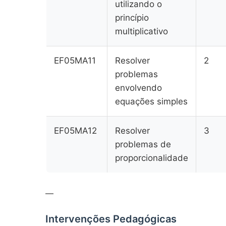
utilizando o
princípio
multiplicativo
EF05MA11
Resolver
2
problemas
envolvendo
equações simples
EF05MA12
Resolver
3
problemas de
proporcionalidade
—
Intervenções Pedagógicas