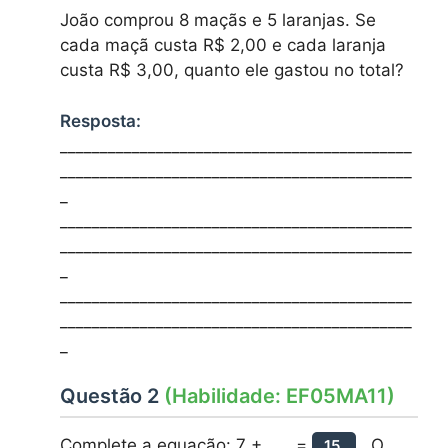
João comprou 8 maçãs e 5 laranjas. Se
cada maçã custa R$ 2,00 e cada laranja
custa R$ 3,00, quanto ele gastou no total?
Resposta:
____________________________________________
____________________________________________
_
____________________________________________
____________________________________________
_
____________________________________________
____________________________________________
_
Questão 2
(Habilidade: EF05MA11)
Complete a equação: 7 + ___ =
O
15.