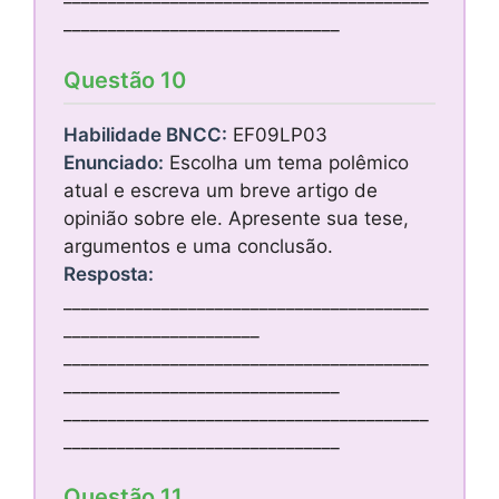
_______________________________
Questão 10
Habilidade BNCC:
EF09LP03
Enunciado:
Escolha um tema polêmico
atual e escreva um breve artigo de
opinião sobre ele. Apresente sua tese,
argumentos e uma conclusão.
Resposta:
_________________________________________
______________________
_________________________________________
_______________________________
_________________________________________
_______________________________
Questão 11