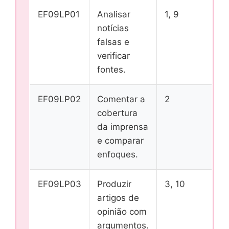
EF09LP01
Analisar
1, 9
notícias
falsas e
verificar
fontes.
EF09LP02
Comentar a
2
cobertura
da imprensa
e comparar
enfoques.
EF09LP03
Produzir
3, 10
artigos de
opinião com
argumentos.