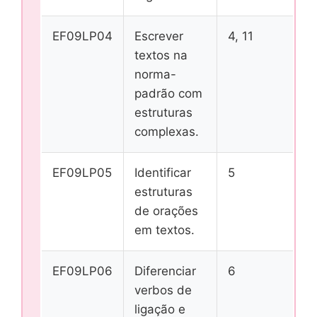
EF09LP04
Escrever
4, 11
textos na
norma-
padrão com
estruturas
complexas.
EF09LP05
Identificar
5
estruturas
de orações
em textos.
EF09LP06
Diferenciar
6
verbos de
ligação e