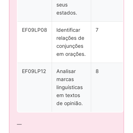
seus
estados.
EF09LP08
Identificar
7
relações de
conjunções
em orações.
EF09LP12
Analisar
8
marcas
linguísticas
em textos
de opinião.
—