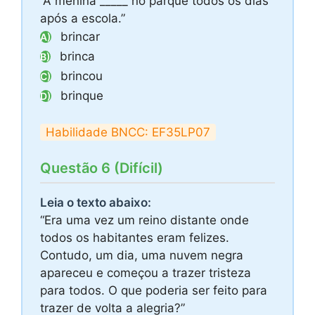
“A menina _____ no parque todos os dias
após a escola.”
brincar
A)
brinca
B)
brincou
C)
brinque
D)
Habilidade BNCC: EF35LP07
Questão 6 (Difícil)
Leia o texto abaixo:
“Era uma vez um reino distante onde
todos os habitantes eram felizes.
Contudo, um dia, uma nuvem negra
apareceu e começou a trazer tristeza
para todos. O que poderia ser feito para
trazer de volta a alegria?”