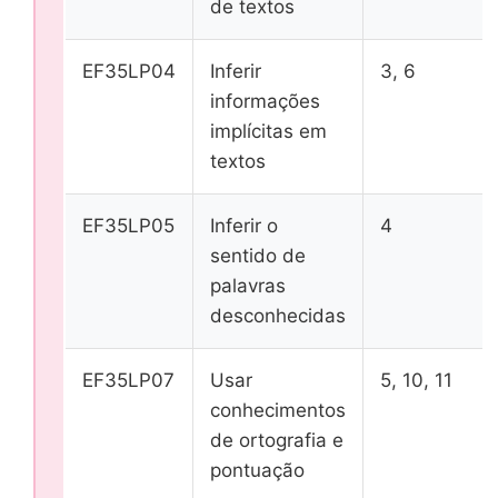
de textos
EF35LP04
Inferir
3, 6
informações
implícitas em
textos
EF35LP05
Inferir o
4
sentido de
palavras
desconhecidas
EF35LP07
Usar
5, 10, 11
conhecimentos
de ortografia e
pontuação