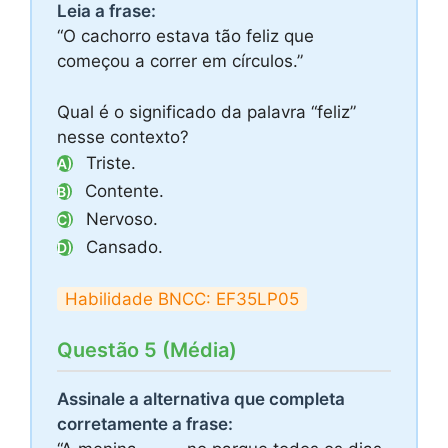
Leia a frase:
“O cachorro estava tão feliz que
começou a correr em círculos.”
Qual é o significado da palavra “feliz”
nesse contexto?
Triste.
A)
Contente.
B)
Nervoso.
C)
Cansado.
D)
Habilidade BNCC: EF35LP05
Questão 5 (Média)
Assinale a alternativa que completa
corretamente a frase: