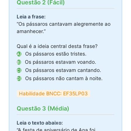
Questão 2 (Fácil)
Leia a frase:
“Os pássaros cantavam alegremente ao
amanhecer.”
Qual é a ideia central desta frase?
Os pássaros estão tristes.
A)
Os pássaros estavam voando.
B)
Os pássaros estavam cantando.
C)
Os pássaros não cantam à noite.
D)
Habilidade BNCC: EF35LP03
Questão 3 (Média)
Leia o texto abaixo:
“A festa de aniversário de Ana foi