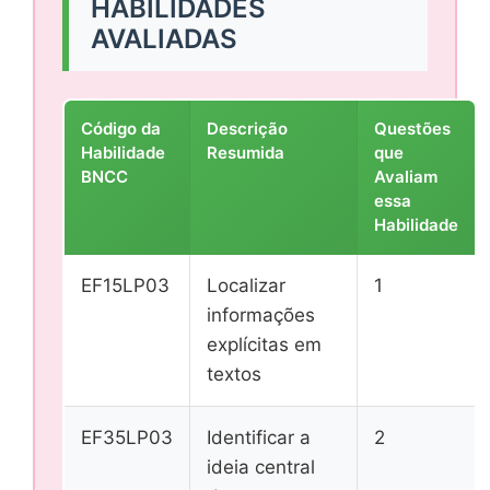
HABILIDADES
AVALIADAS
Código da
Descrição
Questões
Habilidade
Resumida
que
BNCC
Avaliam
essa
Habilidade
EF15LP03
Localizar
1
informações
explícitas em
textos
EF35LP03
Identificar a
2
ideia central