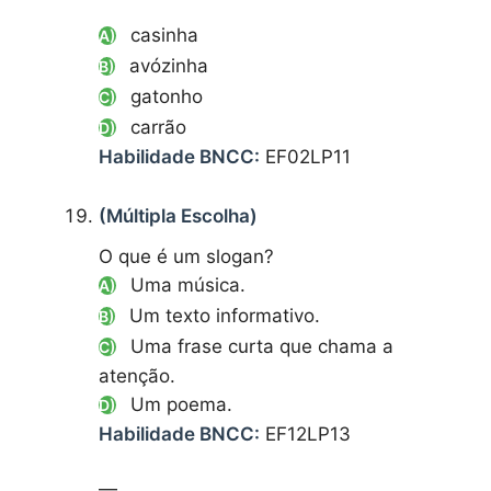
casinha
A)
avózinha
B)
gatonho
C)
carrão
D)
Habilidade BNCC:
EF02LP11
(Múltipla Escolha)
O que é um slogan?
Uma música.
A)
Um texto informativo.
B)
Uma frase curta que chama a
C)
atenção.
Um poema.
D)
Habilidade BNCC:
EF12LP13
—