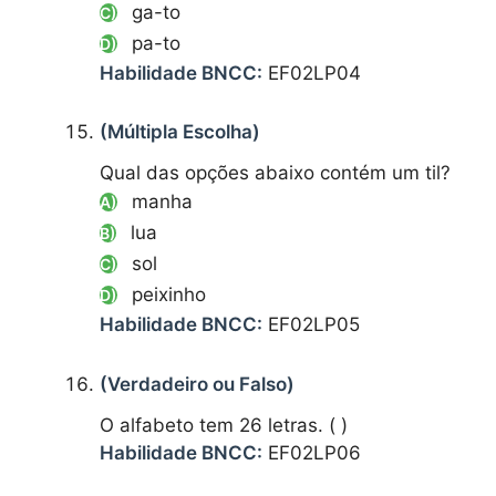
ga-to
C)
pa-to
D)
Habilidade BNCC:
EF02LP04
(Múltipla Escolha)
Qual das opções abaixo contém um til?
manha
A)
lua
B)
sol
C)
peixinho
D)
Habilidade BNCC:
EF02LP05
(Verdadeiro ou Falso)
O alfabeto tem 26 letras. ( )
Habilidade BNCC:
EF02LP06