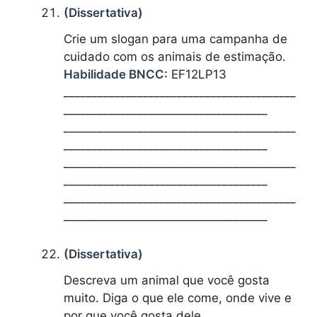
(Dissertativa)
Crie um slogan para uma campanha de
cuidado com os animais de estimação.
Habilidade BNCC:
EF12LP13
_________________________________________
____________________________________
_________________________________________
____________________________________
_________________________________________
____________________________________
_________________________________________
____________________________________
(Dissertativa)
Descreva um animal que você gosta
muito. Diga o que ele come, onde vive e
por que você gosta dele.