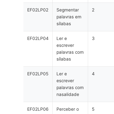
EF02LP02
Segmentar
2
palavras em
sílabas
EF02LP04
Ler e
3
escrever
palavras com
sílabas
EF02LP05
Ler e
4
escrever
palavras com
nasalidade
EF02LP06
Perceber o
5