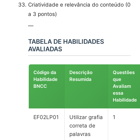
Criatividade e relevância do conteúdo (0
a 3 pontos)
—
TABELA DE HABILIDADES
AVALIADAS
Código da
Descrição
Questões
Habilidade
Resumida
que
BNCC
Avaliam
essa
Habilidade
EF02LP01
Utilizar grafia
1
correta de
palavras