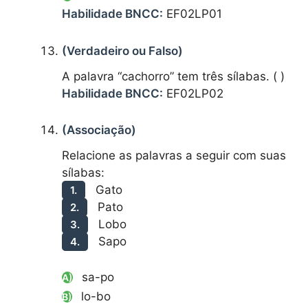
Habilidade BNCC:
EF02LP01
(Verdadeiro ou Falso)
A palavra “cachorro” tem três sílabas. ( )
Habilidade BNCC:
EF02LP02
(Associação)
Relacione as palavras a seguir com suas
sílabas:
Gato
1.
Pato
2.
Lobo
3.
Sapo
4.
sa-po
A)
lo-bo
B)