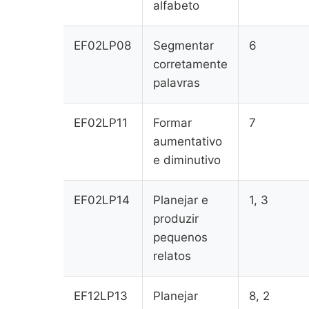
alfabeto
EF02LP08
Segmentar
6
corretamente
palavras
EF02LP11
Formar
7
aumentativo
e diminutivo
EF02LP14
Planejar e
1, 3
produzir
pequenos
relatos
EF12LP13
Planejar
8, 2