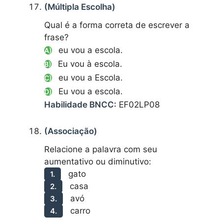
(Múltipla Escolha)
Qual é a forma correta de escrever a
frase?
eu vou a escola.
A)
Eu vou à escola.
B)
eu vou a Escola.
C)
Eu vou a escola.
D)
Habilidade BNCC:
EF02LP08
(Associação)
Relacione a palavra com seu
aumentativo ou diminutivo:
gato
1.
casa
2.
avó
3.
carro
4.