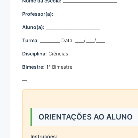
Nome da escola:
_________________________
Professor(a):
_________________________
Aluno(a):
_________________________
Turma:
_________ Data: ____/____/____
Disciplina:
Ciências
Bimestre:
1º Bimestre
—
ORIENTAÇÕES AO ALUNO
Instruções: