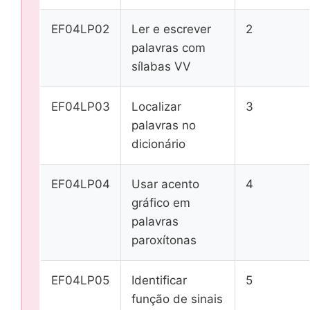
EF04LP02
Ler e escrever
2
palavras com
sílabas VV
EF04LP03
Localizar
3
palavras no
dicionário
EF04LP04
Usar acento
4
gráfico em
palavras
paroxítonas
EF04LP05
Identificar
5
função de sinais