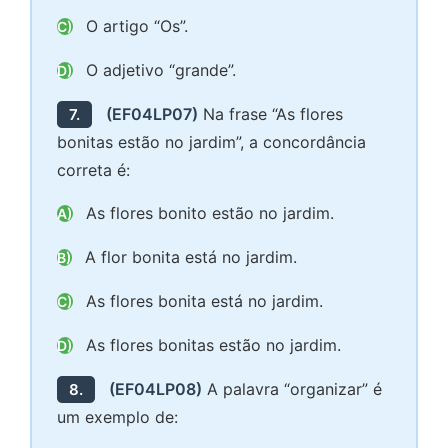
O artigo “Os”.
C)
O adjetivo “grande”.
D)
(EF04LP07)
Na frase “As flores
7.
bonitas estão no jardim”, a concordância
correta é:
As flores bonito estão no jardim.
A)
A flor bonita está no jardim.
B)
As flores bonita está no jardim.
C)
As flores bonitas estão no jardim.
D)
(EF04LP08)
A palavra “organizar” é
8.
um exemplo de: