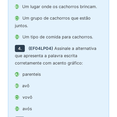
Um lugar onde os cachorros brincam.
B)
Um grupo de cachorros que estão
C)
juntos.
Um tipo de comida para cachorros.
D)
(EF04LP04)
Assinale a alternativa
4.
que apresenta a palavra escrita
corretamente com acento gráfico:
parenteis
A)
avô
B)
vovô
C)
avós
D)