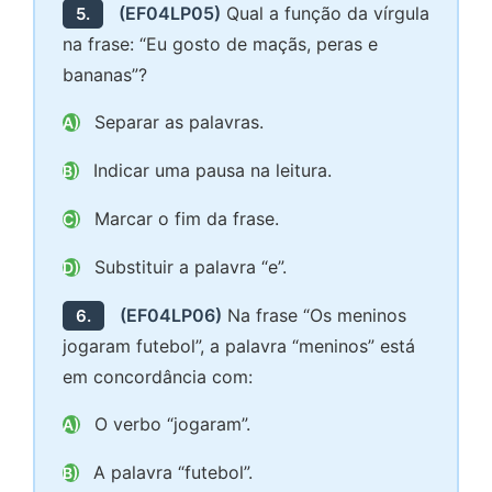
(EF04LP05)
Qual a função da vírgula
5.
na frase: “Eu gosto de maçãs, peras e
bananas”?
Separar as palavras.
A)
Indicar uma pausa na leitura.
B)
Marcar o fim da frase.
C)
Substituir a palavra “e”.
D)
(EF04LP06)
Na frase “Os meninos
6.
jogaram futebol”, a palavra “meninos” está
em concordância com:
O verbo “jogaram”.
A)
A palavra “futebol”.
B)