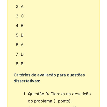
A
C
B
B
A
D
B
Critérios de avaliação para questões
dissertativas:
Questão 9: Clareza na descrição
do problema (1 ponto),