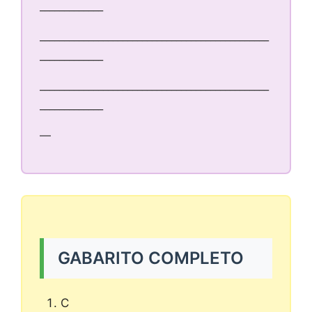
_____________
_______________________________________________
_____________
_______________________________________________
_____________
—
GABARITO COMPLETO
C