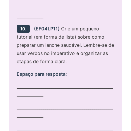
_______________________________________________
_____________
(EF04LP11)
Crie um pequeno
10.
tutorial (em forma de lista) sobre como
preparar um lanche saudável. Lembre-se de
usar verbos no imperativo e organizar as
etapas de forma clara.
Espaço para resposta:
_______________________________________________
_____________
_______________________________________________
_____________
_______________________________________________