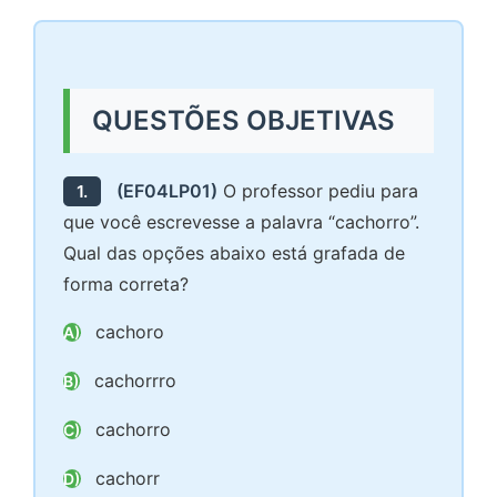
QUESTÕES OBJETIVAS
(EF04LP01)
O professor pediu para
1.
que você escrevesse a palavra “cachorro”.
Qual das opções abaixo está grafada de
forma correta?
cachoro
A)
cachorrro
B)
cachorro
C)
cachorr
D)