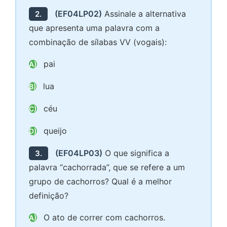
(EF04LP02)
Assinale a alternativa
2.
que apresenta uma palavra com a
combinação de sílabas VV (vogais):
pai
A)
lua
B)
céu
C)
queijo
D)
(EF04LP03)
O que significa a
3.
palavra “cachorrada”, que se refere a um
grupo de cachorros? Qual é a melhor
definição?
O ato de correr com cachorros.
A)