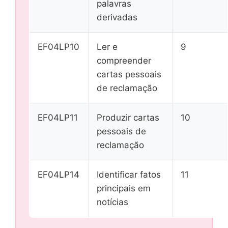
palavras
derivadas
EF04LP10
Ler e
9
compreender
cartas pessoais
de reclamação
EF04LP11
Produzir cartas
10
pessoais de
reclamação
EF04LP14
Identificar fatos
11
principais em
notícias