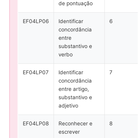
de pontuação
EF04LP06
Identificar
6
concordância
entre
substantivo e
verbo
EF04LP07
Identificar
7
concordância
entre artigo,
substantivo e
adjetivo
EF04LP08
Reconhecer e
8
escrever