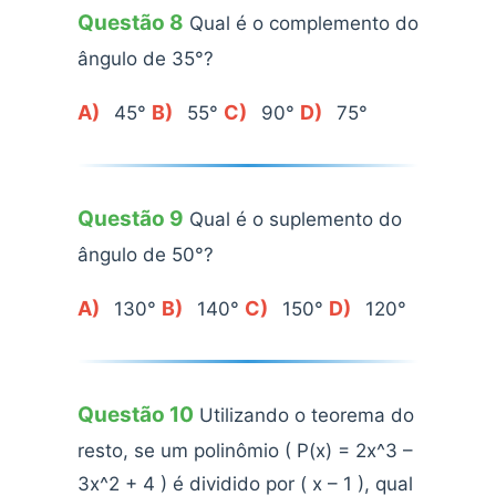
Questão 8
Qual é o complemento do
ângulo de 35°?
A)
B)
C)
D)
45°
55°
90°
75°
Questão 9
Qual é o suplemento do
ângulo de 50°?
A)
B)
C)
D)
130°
140°
150°
120°
Questão 10
Utilizando o teorema do
resto, se um polinômio ( P(x) = 2x^3 –
3x^2 + 4 ) é dividido por ( x – 1 ), qual