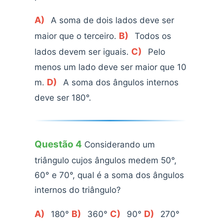
A)
A soma de dois lados deve ser
B)
maior que o terceiro.
Todos os
C)
lados devem ser iguais.
Pelo
menos um lado deve ser maior que 10
D)
m.
A soma dos ângulos internos
deve ser 180°.
Questão 4
Considerando um
triângulo cujos ângulos medem 50°,
60° e 70°, qual é a soma dos ângulos
internos do triângulo?
A)
B)
C)
D)
180°
360°
90°
270°