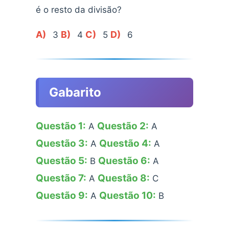
é o resto da divisão?
A)
B)
C)
D)
3
4
5
6
Gabarito
Questão 1:
Questão 2:
A
A
Questão 3:
Questão 4:
A
A
Questão 5:
Questão 6:
B
A
Questão 7:
Questão 8:
A
C
Questão 9:
Questão 10:
A
B