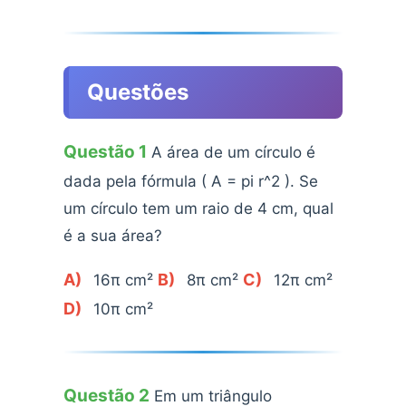
Questões
Questão 1
A área de um círculo é
dada pela fórmula ( A = pi r^2 ). Se
um círculo tem um raio de 4 cm, qual
é a sua área?
A)
B)
C)
16π cm²
8π cm²
12π cm²
D)
10π cm²
Questão 2
Em um triângulo