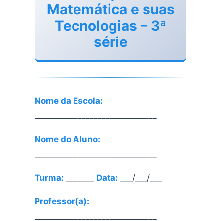
Matemática e suas
Tecnologias – 3ª
série
Nome da Escola:
_______________________________
Nome do Aluno:
_______________________________
Turma:
_______
Data:
___/___/___
Professor(a):
_______________________________