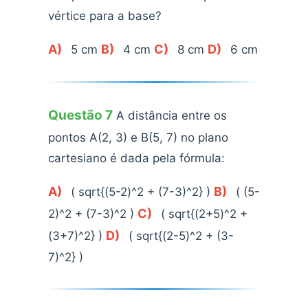
vértice para a base?
A)
B)
C)
D)
5 cm
4 cm
8 cm
6 cm
Questão 7
A distância entre os
pontos A(2, 3) e B(5, 7) no plano
cartesiano é dada pela fórmula:
A)
B)
( sqrt{(5-2)^2 + (7-3)^2} )
( (5-
C)
2)^2 + (7-3)^2 )
( sqrt{(2+5)^2 +
D)
(3+7)^2} )
( sqrt{(2-5)^2 + (3-
7)^2} )