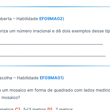
berta – Habilidade
EF09MA02
)
riza um número irracional e dê dois exemplos desse ti
____________________________________________________
______________________________________________________
escolha – Habilidade
EF09MA01
)
do um mosaico em forma de quadrado com lados medind
o mosaico?
C)
D)
 metros
5√3 metros
7 metros