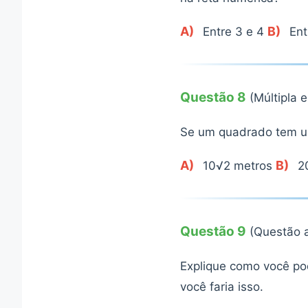
A)
B)
Entre 3 e 4
Ent
Questão 8
(Múltipla 
Se um quadrado tem um
A)
B)
10√2 metros
2
Questão 9
(Questão a
Explique como você po
você faria isso.