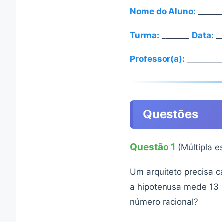
Nome do Aluno:
______
Turma:
_______
Data:
__
Professor(a):
_________
Questões
Questão 1
(Múltipla e
Um arquiteto precisa c
a hipotenusa mede 13 
número racional?