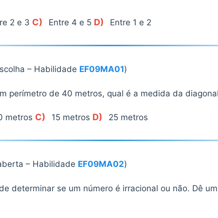
C)
D)
re 2 e 3
Entre 4 e 5
Entre 1 e 2
escolha – Habilidade
EF09MA01
)
 perímetro de 40 metros, qual é a medida da diagona
C)
D)
0 metros
15 metros
25 metros
berta – Habilidade
EF09MA02
)
de determinar se um número é irracional ou não. Dê u