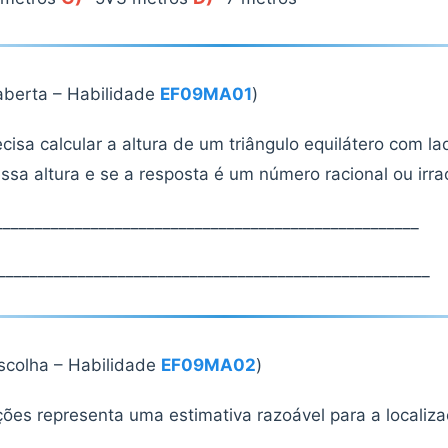
berta – Habilidade
EF09MA01
)
cisa calcular a altura de um triângulo equilátero com l
ssa altura e se a resposta é um número racional ou irrac
____________________________________________________
______________________________________________________
escolha – Habilidade
EF09MA02
)
ões representa uma estimativa razoável para a localiza