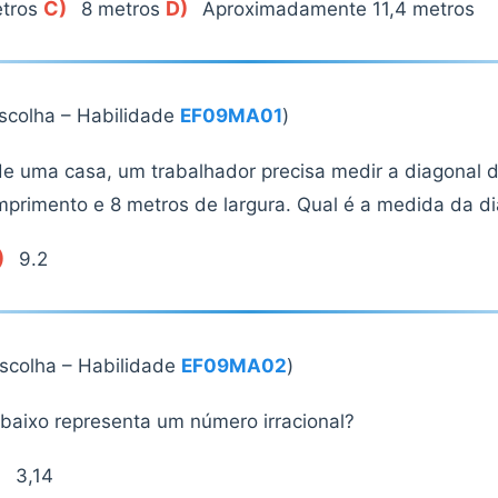
C)
D)
tros
8 metros
Aproximadamente 11,4 metros
escolha – Habilidade
EF09MA01
)
de uma casa, um trabalhador precisa medir a diagonal 
mprimento e 8 metros de largura. Qual é a medida da d
)
9.2
escolha – Habilidade
EF09MA02
)
abaixo representa um número irracional?
)
3,14