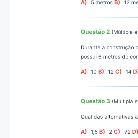
A)
B)
5 metros
12 me
Questão 2
(Múltipla 
Durante a construção 
possui 6 metros de co
A)
B)
C)
D
10
12
14
Questão 3
(Múltipla 
Qual das alternativas 
A)
B)
C)
D
1,5
2
√2