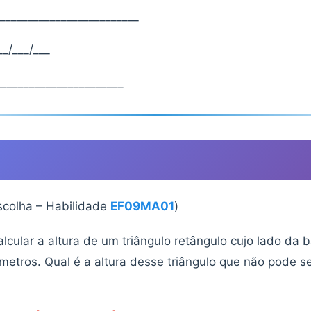
_________________________
_/___/___
______________________
scolha – Habilidade
EF09MA01
)
alcular a altura de um triângulo retângulo cujo lado da
metros. Qual é a altura desse triângulo que não pode 