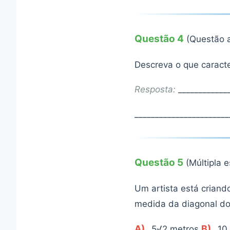
Questão 4
(Questão a
Descreva o que caracte
Resposta:
_____________
_______________________
Questão 5
(Múltipla 
Um artista está crian
medida da diagonal d
A)
B)
5√2 metros
10