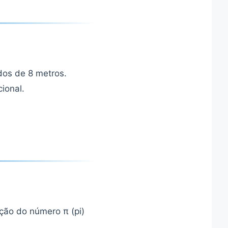
ados de 8 metros.
ional.
ção do número π (pi)