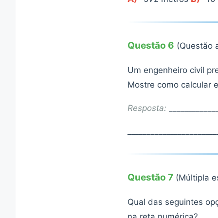
Questão 6
(Questão a
Um engenheiro civil pre
Mostre como calcular e
Resposta:
_____________
_______________________
Questão 7
(Múltipla 
Qual das seguintes opç
na reta numérica?