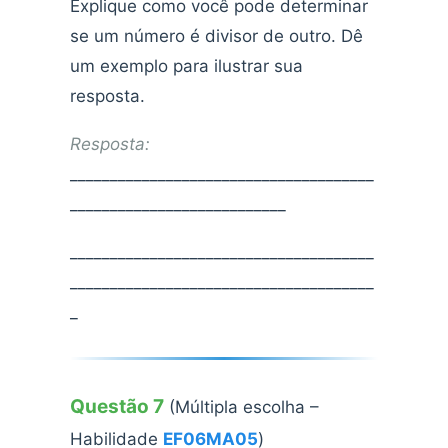
Explique como você pode determinar
se um número é divisor de outro. Dê
um exemplo para ilustrar sua
resposta.
Resposta:
______________________________________
___________________________
______________________________________
______________________________________
_
Questão 7
(Múltipla escolha –
Habilidade
EF06MA05
)