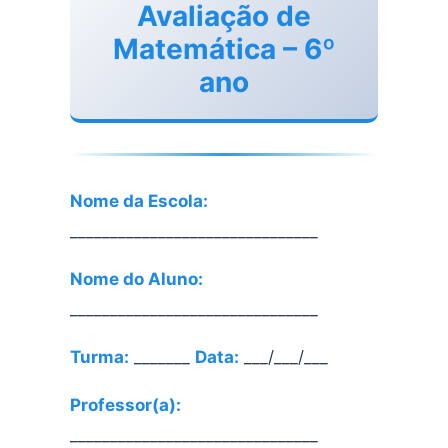
Avaliação de
Matemática – 6º
ano
Nome da Escola:
_______________________________
Nome do Aluno:
_______________________________
Turma:
_______
Data:
___/___/___
Professor(a):
_______________________________