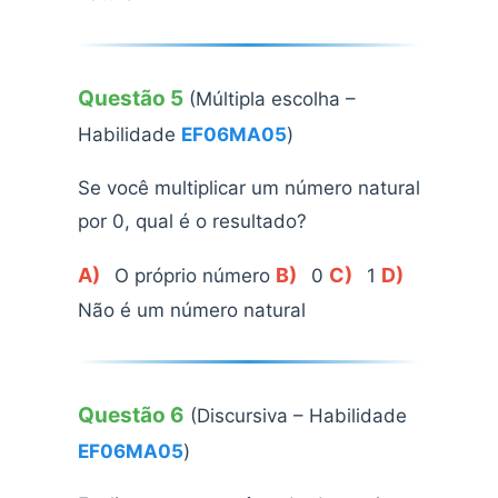
Questão 5
(Múltipla escolha –
Habilidade
EF06MA05
)
Se você multiplicar um número natural
por 0, qual é o resultado?
A)
B)
C)
D)
O próprio número
0
1
Não é um número natural
Questão 6
(Discursiva – Habilidade
EF06MA05
)