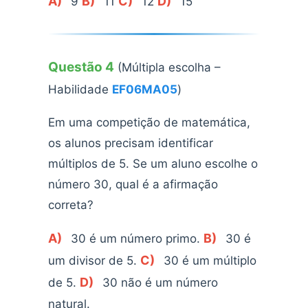
A)
B)
C)
D)
9
11
12
15
Questão 4
(Múltipla escolha –
Habilidade
EF06MA05
)
Em uma competição de matemática,
os alunos precisam identificar
múltiplos de 5. Se um aluno escolhe o
número 30, qual é a afirmação
correta?
A)
B)
30 é um número primo.
30 é
C)
um divisor de 5.
30 é um múltiplo
D)
de 5.
30 não é um número
natural.