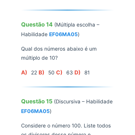
Questão 14
(Múltipla escolha –
Habilidade
EF06MA05
)
Qual dos números abaixo é um
múltiplo de 10?
A)
B)
C)
D)
22
50
63
81
Questão 15
(Discursiva – Habilidade
EF06MA05
)
Considere o número 100. Liste todos
os divisores desse número e