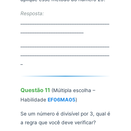
Resposta:
______________________________________
___________________________
______________________________________
______________________________________
_
Questão 11
(Múltipla escolha –
Habilidade
EF06MA05
)
Se um número é divisível por 3, qual é
a regra que você deve verificar?