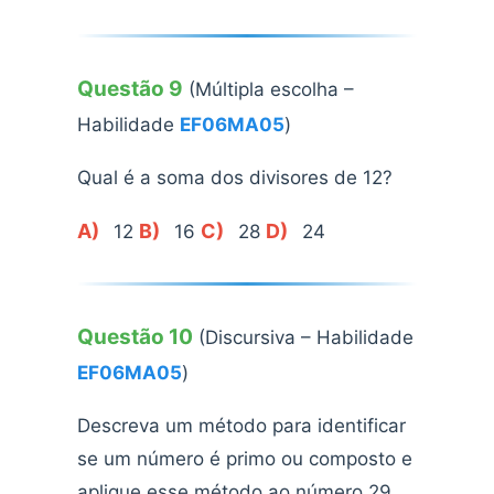
Questão 9
(Múltipla escolha –
Habilidade
EF06MA05
)
Qual é a soma dos divisores de 12?
A)
B)
C)
D)
12
16
28
24
Questão 10
(Discursiva – Habilidade
EF06MA05
)
Descreva um método para identificar
se um número é primo ou composto e
aplique esse método ao número 29.