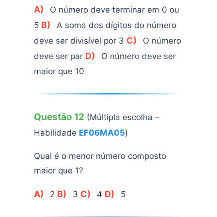
A)
O número deve terminar em 0 ou
B)
5
A soma dos dígitos do número
C)
deve ser divisível por 3
O número
D)
deve ser par
O número deve ser
maior que 10
Questão 12
(Múltipla escolha –
Habilidade
EF06MA05
)
Qual é o menor número composto
maior que 1?
A)
B)
C)
D)
2
3
4
5