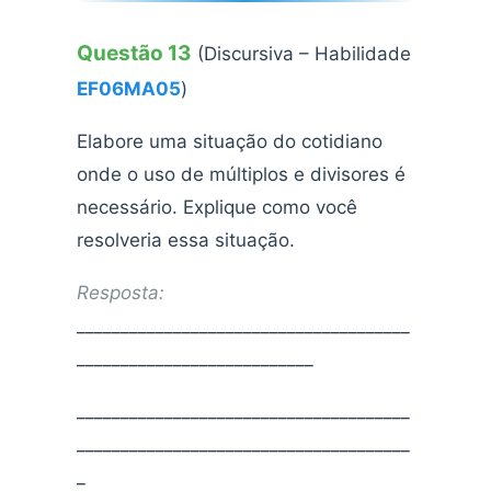
Questão 13
(Discursiva – Habilidade
EF06MA05
)
Elabore uma situação do cotidiano
onde o uso de múltiplos e divisores é
necessário. Explique como você
resolveria essa situação.
Resposta:
______________________________________
___________________________
______________________________________
______________________________________
_