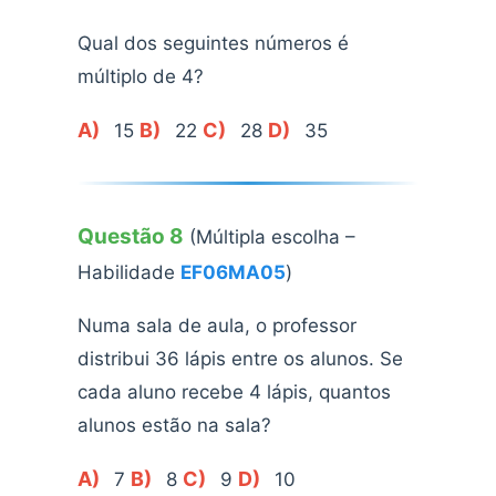
Qual dos seguintes números é
múltiplo de 4?
A)
B)
C)
D)
15
22
28
35
Questão 8
(Múltipla escolha –
Habilidade
EF06MA05
)
Numa sala de aula, o professor
distribui 36 lápis entre os alunos. Se
cada aluno recebe 4 lápis, quantos
alunos estão na sala?
A)
B)
C)
D)
7
8
9
10