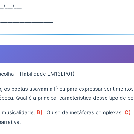
_/___/___
______________________
escolha – Habilidade EM13LP01)
, os poetas usavam a lírica para expressar sentimentos 
poca. Qual é a principal característica desse tipo de po
B)
C)
a musicalidade.
O uso de metáforas complexas.
arrativa.