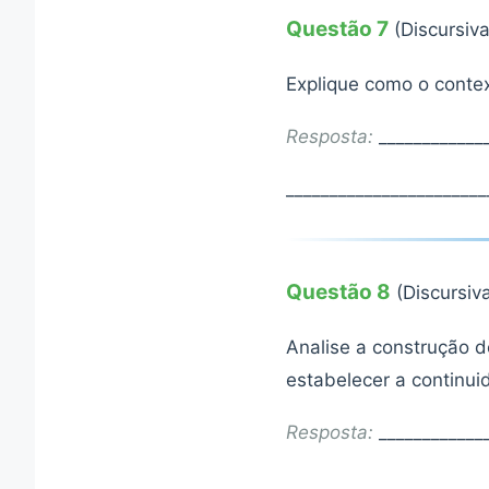
Questão 7
(Discursiv
Explique como o contex
Resposta:
_____________
_______________________
Questão 8
(Discursiv
Analise a construção 
estabelecer a continui
Resposta:
_____________
_______________________