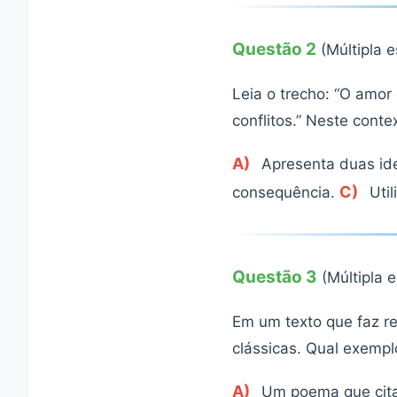
Questão 2
(Múltipla 
Leia o trecho: “O amo
conflitos.” Neste conte
A)
Apresenta duas id
C)
consequência.
Util
Questão 3
(Múltipla 
Em um texto que faz r
clássicas. Qual exempl
A)
Um poema que cita