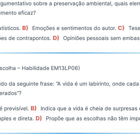
rgumentativo sobre a preservação ambiental, quais ele
umento eficaz?
B)
C)
tísticos.
Emoções e sentimentos do autor.
Tese
D)
ões de contrapontos.
Opiniões pessoais sem embas
escolha – Habilidade EM13LP06)
tido da seguinte frase: “A vida é um labirinto, onde cad
perados”?
B)
 previsível.
Indica que a vida é cheia de surpresas 
D)
mples e direta.
Propõe que as escolhas não têm impo