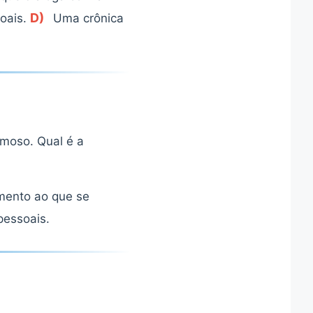
D)
oais.
Uma crônica
amoso. Qual é a
mento ao que se
pessoais.