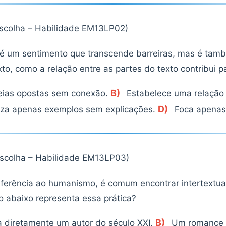
escolha – Habilidade EM13LP02)
r é um sentimento que transcende barreiras, mas é tam
xto, como a relação entre as partes do texto contribui 
B)
eias opostas sem conexão.
Estabelece uma relação
D)
iza apenas exemplos sem explicações.
Foca apenas
escolha – Habilidade EM13LP03)
eferência ao humanismo, é comum encontrar intertextu
o abaixo representa essa prática?
B)
 diretamente um autor do século XXI.
Um romance q