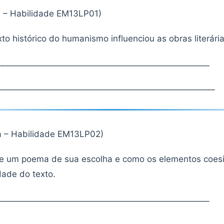
a – Habilidade EM13LP01)
to histórico do humanismo influenciou as obras literári
____________________________________________________
______________________________________________________
a – Habilidade EM13LP02)
de um poema de sua escolha e como os elementos coes
dade do texto.
____________________________________________________
______________________________________________________