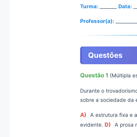
Turma:
_______
Data:
__
Professor(a):
_________
Questões
Questão 1
(Múltipla 
Durante o trovadorismo
sobre a sociedade da é
A)
A estrutura fixa e 
D)
evidente.
A prosa n